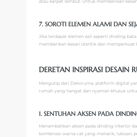
atau karpet lembut. Untuk memberikan kesan
7. SOROTI ELEMEN ALAMI DAN S
Jika terdapat elemen asli seperti dinding bat
memberikan kesan otentik dan memperkuat k
DERETAN INSPIRASI DESA
Mengutip dari Dekoruma, platform digital yang
rumah yang hangat dan nyaman khusus untuk
1. SENTUHAN AKSEN PADA DINDIN
Menambahkan aksen pada dinding interior da
kombinasi warna cat yang menarik, lukisan, p