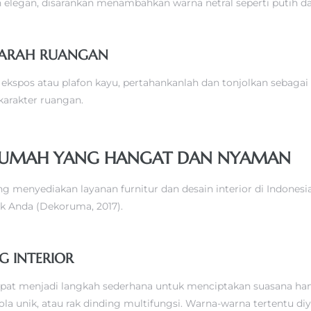
 elegan, disarankan menambahkan warna netral seperti putih d
EJARAH RUANGAN
a ekspos atau plafon kayu, pertahankanlah dan tonjolkan sebagai
arakter ruangan.
IN RUMAH YANG HANGAT DAN NYAMAN
 menyediakan layanan furnitur dan desain interior di Indonesia,
 Anda (Dekoruma, 2017).
G INTERIOR
pat menjadi langkah sederhana untuk menciptakan suasana han
ola unik, atau rak dinding multifungsi. Warna-warna tertentu d