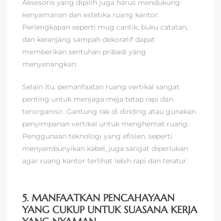
Aksesoris yang dipilih juga harus mendukung
kenyamanan dan estetika ruang kantor.
Perlengkapan seperti mug cantik, buku catatan,
dan keranjang sampah dekoratif dapat
memberikan sentuhan pribadi yang
menyenangkan.
Selain itu, pemanfaatan ruang vertikal sangat
penting untuk menjaga meja tetap rapi dan
terorganisir. Gantung rak di dinding atau gunakan
penyimpanan vertikal untuk menghemat ruang.
Penggunaan teknologi yang efisien, seperti
menyembunyikan kabel, juga sangat diperlukan
agar ruang kantor terlihat lebih rapi dan teratur.
5. MANFAATKAN PENCAHAYAAN
YANG CUKUP UNTUK SUASANA KERJA