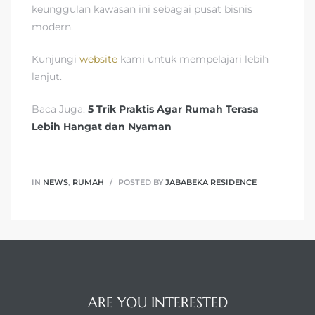
keunggulan kawasan ini sebagai pusat bisnis
modern.
Kunjungi
website
kami untuk mempelajari lebih
lanjut.
Baca Juga:
5 Trik Praktis Agar Rumah Terasa
Lebih Hangat dan Nyaman
IN
NEWS
,
RUMAH
POSTED BY
JABABEKA RESIDENCE
ARE YOU INTERESTED