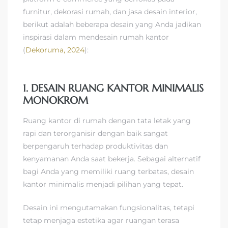
furnitur, dekorasi rumah, dan jasa desain interior,
berikut adalah beberapa desain yang Anda jadikan
inspirasi dalam mendesain rumah kantor
(
Dekoruma, 2024
):
1. DESAIN RUANG KANTOR MINIMALIS
MONOKROM
Ruang kantor di rumah dengan tata letak yang
rapi dan terorganisir dengan baik sangat
berpengaruh terhadap produktivitas dan
kenyamanan Anda saat bekerja. Sebagai alternatif
bagi Anda yang memiliki ruang terbatas, desain
kantor minimalis menjadi pilihan yang tepat.
Desain ini mengutamakan fungsionalitas, tetapi
tetap menjaga estetika agar ruangan terasa