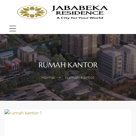
JABA
RESI
Bring
Better
Quality
Menu
of
Life
RUMAH KANTOR
Home
>
rumah kantor