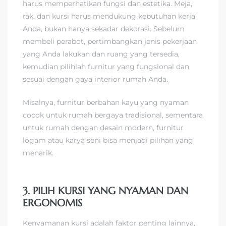
harus memperhatikan fungsi dan estetika. Meja,
rak, dan kursi harus mendukung kebutuhan kerja
Anda, bukan hanya sekadar dekorasi. Sebelum
membeli perabot, pertimbangkan jenis pekerjaan
yang Anda lakukan dan ruang yang tersedia,
kemudian pilihlah furnitur yang fungsional dan
sesuai dengan gaya interior rumah Anda.
Misalnya, furnitur berbahan kayu yang nyaman
cocok untuk rumah bergaya tradisional, sementara
untuk rumah dengan desain modern, furnitur
logam atau karya seni bisa menjadi pilihan yang
menarik.
3. PILIH KURSI YANG NYAMAN DAN
ERGONOMIS
Kenyamanan kursi adalah faktor penting lainnya,