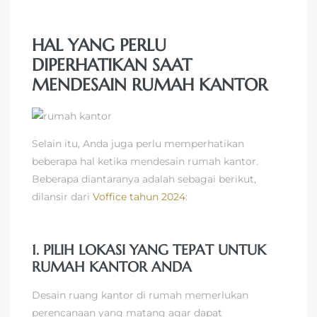
HAL YANG PERLU
DIPERHATIKAN SAAT
MENDESAIN RUMAH KANTOR
Selain itu, Anda juga perlu memperhatikan
beberapa hal ketika mendesain rumah kantor.
Beberapa diantaranya adalah sebagai berikut,
dilansir dari
Voffice tahun 2024
:
1. PILIH LOKASI YANG TEPAT UNTUK
RUMAH KANTOR ANDA
Desain ruang kantor di rumah memerlukan
perencanaan yang matang agar dapat