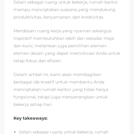
Selain sebagai ruang untuk bekerja, rumah kantor
mampu menciptakan suasana yang mendukung
produktivitas, kenyamanan, dan kreativitas.
Mendesain ruang kerja yang nyaman sekaligus
inspiratif membutuhkan lebih dari sekadar meja
dan kursi, melainkan juga pemilihan elemen-
elemen desain yang dapat memotivasi Anda untuk
tetap fokus dan efisien.
Dalam artikel ini, kami akan membagikan
berbagai ide kreatif untuk membantu Anda
menciptakan rumah kantor yang tidak hanya
fungsional, tetapi juga menyenangkan untuk
bekerja setiap hari.
Key takeaways:
Selain sebagai ruang untuk bekerja, rumah