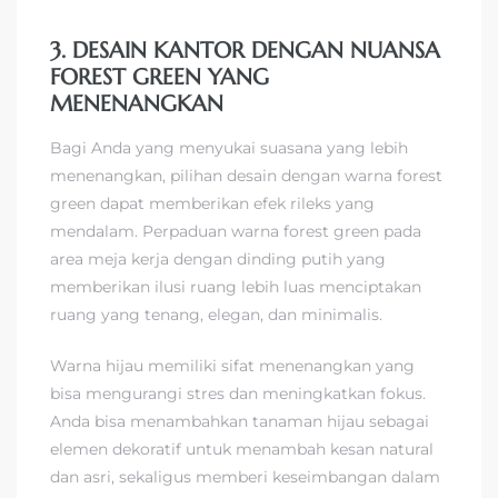
3. DESAIN KANTOR DENGAN NUANSA
FOREST GREEN YANG
MENENANGKAN
Bagi Anda yang menyukai suasana yang lebih
menenangkan, pilihan desain dengan warna forest
green dapat memberikan efek rileks yang
mendalam. Perpaduan warna forest green pada
area meja kerja dengan dinding putih yang
memberikan ilusi ruang lebih luas menciptakan
ruang yang tenang, elegan, dan minimalis.
Warna hijau memiliki sifat menenangkan yang
bisa mengurangi stres dan meningkatkan fokus.
Anda bisa menambahkan tanaman hijau sebagai
elemen dekoratif untuk menambah kesan natural
dan asri, sekaligus memberi keseimbangan dalam