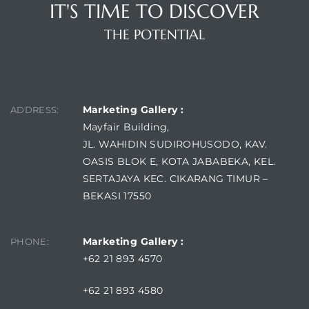
IT'S TIME TO DISCOVER
THE POTENTIAL
FIND US
Marketing Gallery :
ADDRESS:
Mayfair Building,
JL. WAHIDIN SUDIROHUSODO, KAV.
OASIS BLOK E, KOTA JABABEKA, KEL.
SERTAJAYA KEC. CIKARANG TIMUR –
BEKASI 17550
Marketing Gallery :
PHONE:
+62 21 893 4570
+62 21 893 4580