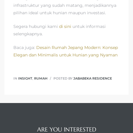
infrastruktur yang sudah matang, menjadikannya
pilihan ideal untuk hunian maupun investasi.
Segera hubungi kami
di sini
untuk informasi
selengkapnya.
Baca juga:
Desain Rumah Jepang Modern: Konsep
Elegan dan Minimalis untuk Hunian yang Nyaman
IN
INSIGHT
,
RUMAH
POSTED BY
JABABEKA RESIDENCE
ARE YOU INTERESTED