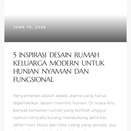
JUNE 10, 2026
5 INSPIRASI DESAIN RUMAH
KELUARGA MODERN UNTUK
HUNIAN NYAMAN DAN
FUNGSIONAL
Kenyamanan adalah aspek utama yang harus
diperhatikan dalam memilih hunian. Di masa kini,
banyak tampilan rumah yang terlihat unggul
namun ternyata kurang mendukung aktivitas
sehari-hari. Mulai dari tata ruang yang sempit, alur