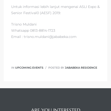
Untuk informasi lebih lanjut mengenai ASLI Expo &
Senior Festival0 (AESF) 2019:
Trisno Muldani
Whatsapp 0813-8814-1723
Email : trisno.muldani@jababeka.com
IN
UPCOMING EVENTS
POSTED BY
JABABEKA RESIDENCE
ARE YOU INTERESTED