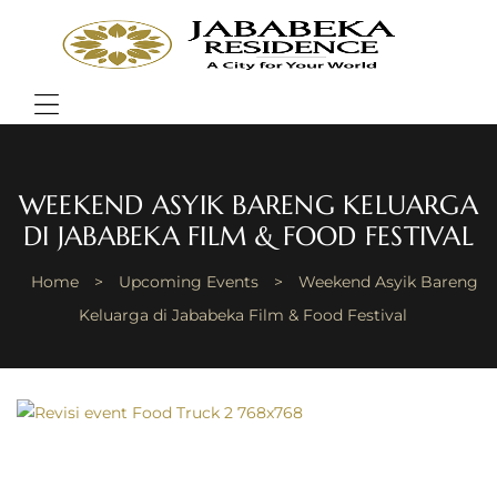
JABA
RESI
Bring
Better
Quality
Menu
of
Life
WEEKEND ASYIK BARENG KELUARGA
DI JABABEKA FILM & FOOD FESTIVAL
Home
>
Upcoming Events
>
Weekend Asyik Bareng
Keluarga di Jababeka Film & Food Festival