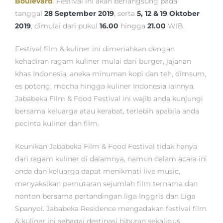
Boulevard
. Festival ini akan berlangsung pada
tanggal
28 September 2019
, serta
5, 12 & 19 Oktober
2019
, dimulai dari pukul
16.00
hingga
21.00
WIB.
Festival film & kuliner ini dimeriahkan dengan
kehadiran ragam kuliner mulai dari burger, jajanan
khas Indonesia, aneka minuman kopi dan teh, dimsum,
es potong, mocha hingga kuliner Indonesia lainnya.
Jababeka Film & Food Festival ini wajib anda kunjungi
bersama keluarga atau kerabat, terlebih apabila anda
pecinta kuliner dan film.
Keunikan Jababeka Film & Food Festival tidak hanya
dari ragam kuliner di dalamnya, namun dalam acara ini
anda dan keluarga dapat menikmati live music,
menyaksikan pemutaran sejumlah film ternama dan
nonton bersama pertandingan liga Inggris dan Liga
Spanyol. Jababeka Residence mengadakan festival film
& kuliner ini sebagai destinasi hiburan sekaligus