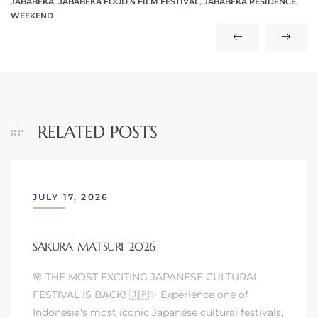
JABABEKA
,
JABABEKA FOOD & FILM FESTIVAL
,
JABABEKA RESIDENCE
,
WEEKEND
RELATED POSTS
JULY 17, 2026
SAKURA MATSURI 2026
🌸 THE MOST EXCITING JAPANESE CULTURAL
FESTIVAL IS BACK! 🇯🇵✨ Experience one of
Indonesia's most iconic Japanese cultural festivals,