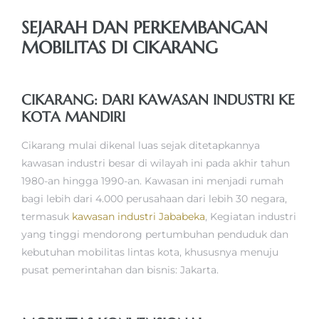
SEJARAH DAN PERKEMBANGAN
MOBILITAS DI CIKARANG
CIKARANG: DARI KAWASAN INDUSTRI KE
KOTA MANDIRI
Cikarang mulai dikenal luas sejak ditetapkannya
kawasan industri besar di wilayah ini pada akhir tahun
1980-an hingga 1990-an. Kawasan ini menjadi rumah
bagi lebih dari 4.000 perusahaan dari lebih 30 negara,
termasuk
kawasan industri Jababeka
, Kegiatan industri
yang tinggi mendorong pertumbuhan penduduk dan
kebutuhan mobilitas lintas kota, khususnya menuju
pusat pemerintahan dan bisnis: Jakarta.