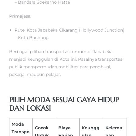
– Bandara Soekarno Hatta
Primajasa:
Rute: Kota Jababeka Cikarang (Hollywood Junction)
– Kota Bandung
Berbagai pilihan transportasi umum di Jababeka
menjadi keunggulan di Kota ini. Pasalnya transportasi
publik mempermudah mobilitas para penghuni,
pekerja, maupun pelajar.
PILIH MODA SESUAI GAYA HIDUP
DAN LOKASI
Moda
Cocok
Biaya
Keungg
Kelema
Transpo
Untuk
Harian
ulan
han