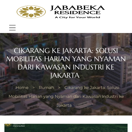
JABA
RESI
Bring
Better
Quality
Menu
of
Life
CIKARANG KE JAKARTA: SOLUSI
MOBILITAS HARIAN YANG NYAMAN
DARI KAWASAN INDUSTRI KE
JAKARTA
Home
>
Rumah
>
Cikarang ke Jakarta: Solusi
Mobilitas Harian yang Nyaman dari Kawasan Industri ke
Jakarta