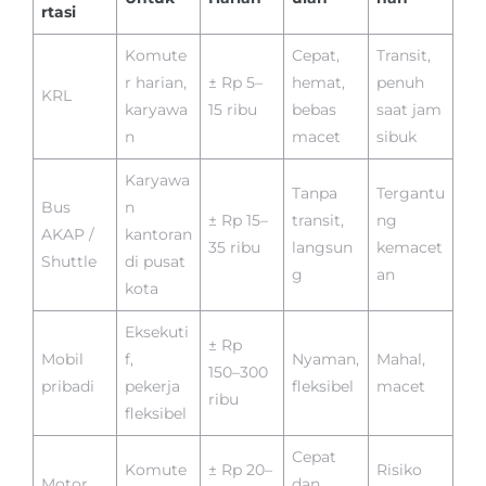
rtasi
Komute
Cepat,
Transit,
r harian,
± Rp 5–
hemat,
penuh
KRL
karyawa
15 ribu
bebas
saat jam
n
macet
sibuk
Karyawa
Tanpa
Tergantu
Bus
n
± Rp 15–
transit,
ng
AKAP /
kantoran
35 ribu
langsun
kemacet
Shuttle
di pusat
g
an
kota
Eksekuti
± Rp
Mobil
f,
Nyaman,
Mahal,
150–300
pribadi
pekerja
fleksibel
macet
ribu
fleksibel
Cepat
Komute
± Rp 20–
Risiko
Motor
dan