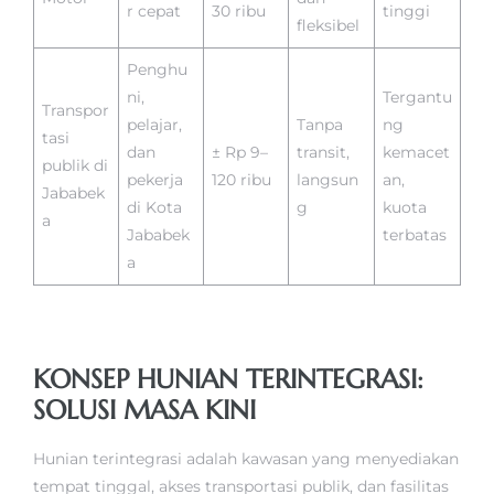
r cepat
30 ribu
tinggi
fleksibel
Penghu
ni,
Tergantu
Transpor
pelajar,
Tanpa
ng
tasi
dan
± Rp 9–
transit,
kemacet
publik di
pekerja
120 ribu
langsun
an,
Jababek
di Kota
g
kuota
a
Jababek
terbatas
a
KONSEP HUNIAN TERINTEGRASI:
SOLUSI MASA KINI
Hunian terintegrasi adalah kawasan yang menyediakan
tempat tinggal, akses transportasi publik, dan fasilitas