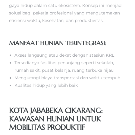
gaya hidup dalam satu ekosistem. Konsep ini menjadi
solusi bagi pekerja profesional yang mengutamakan
efisiensi waktu, kesehatan, dan produktivitas.
MANFAAT HUNIAN TERINTEGRASI:
Akses langsung atau dekat dengan stasiun KRL
Tersedianya fasilitas penunjang seperti sekolah,
rumah sakit, pusat belanja, ruang terbuka hijau
Mengurangi biaya transportasi dan waktu tempuh
Kualitas hidup yang lebih baik
KOTA JABABEKA CIKARANG:
KAWASAN HUNIAN UNTUK
MOBILITAS PRODUKTIF