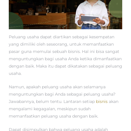
Peluang usaha dapat diartikan sebagai kesempatan
yang dimiliki oleh seseorang, untuk memanfaatkan
pasar guna memulai sebuah bisnis. Hal ini bisa sangat
menguntungkan bagi usaha Anda ketika dimanfaatkan
dengan baik. Maka itu dapat dikatakan sebagai peluang
usaha.
Namun, apakah peluang usaha akan selamanya
menguntungkan bagi Anda sebagai peluang usaha?
Jawabannya, belum tentu. Lantaran setiap
bisnis
akan
mengalami kegagalan, meskipun sudah
memanfaatkan peluang usaha dengan baik.
Dapat disimpulkan bahwa peluang usaha adalah