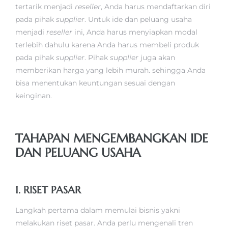
tertarik menjadi
reseller
, Anda harus mendaftarkan diri
pada pihak
supplier
. Untuk ide dan peluang usaha
menjadi
reseller
ini, Anda harus menyiapkan modal
terlebih dahulu karena Anda harus membeli produk
pada pihak
supplier
. Pihak
supplier
juga akan
memberikan harga yang lebih murah. sehingga Anda
bisa menentukan keuntungan sesuai dengan
keinginan.
TAHAPAN MENGEMBANGKAN IDE
DAN PELUANG USAHA
1. RISET PASAR
Langkah pertama dalam memulai bisnis yakni
melakukan riset pasar. Anda perlu mengenali tren