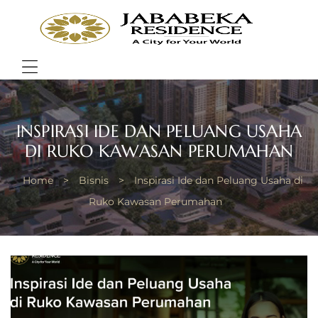
JABA
RESI
Bring
Better
Quality
Menu
of
Life
INSPIRASI IDE DAN PELUANG USAHA
DI RUKO KAWASAN PERUMAHAN
Home
>
Bisnis
>
Inspirasi Ide dan Peluang Usaha di
Ruko Kawasan Perumahan