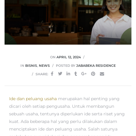
ON
APRIL 12, 2024
IN
BISNIS
,
NEWS
POSTED BY
JABABEKA RESIDENCE
SHARE:
Ide dan peluang usaha
merupakan hal penting yang
dicari oleh setiap pengusaha. Untuk membangun
sebuah usaha, tentunya diperlukan ide serta riset yang
kuat. Ada beberapa hal yang perlu dilakukan dalam
menciptakan ide dan peluang usaha. Salah satunya