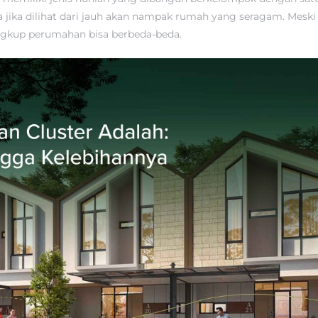
jika dilihat dari jauh akan nampak rumah yang seragam. Meski 
ngkup perumahan bisa berbeda-beda.