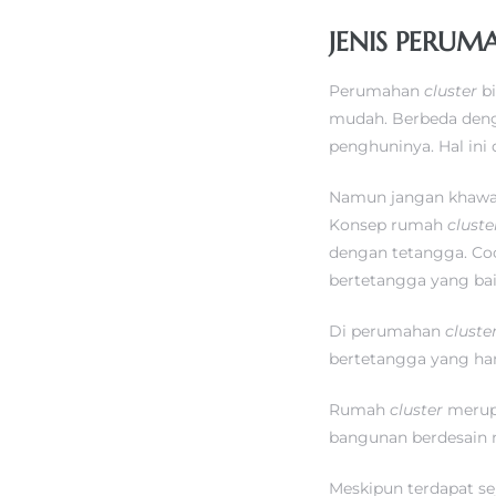
JENIS PERU
Perumahan
cluster
b
mudah. Berbeda den
penghuninya. Hal ini
Namun jangan khawat
Konsep rumah
clust
dengan tetangga. Co
bertetangga yang ba
Di perumahan
cluste
bertetangga yang han
Rumah
cluster
merup
bangunan berdesain 
Meskipun terdapat s