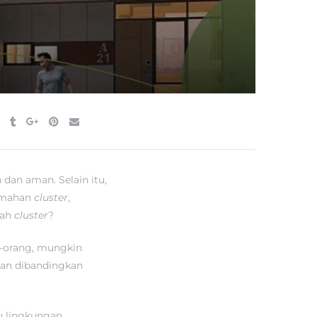
an aman. Selain itu,
rumahan
cluster
,
mah
cluster
?
g-orang, mungkin
lan dibandingkan
u lingkungan