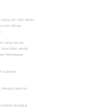
n yang asri dan akses
ivasi setiap
.
n yang sesuai.
bisa lebih akrab
gan kehidupan
n suasana
, dengan bentuk
omplek tersebut