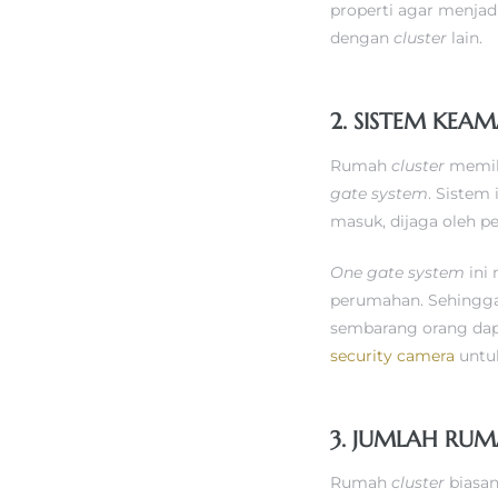
properti agar menjad
dengan
cluster
lain.
2. SISTEM KE
Rumah
cluster
memili
gate system
. Sistem
masuk, dijaga oleh 
One gate system
ini
perumahan. Sehingga
sembarang orang dap
security camera
untu
3. JUMLAH RU
Rumah
cluster
biasa