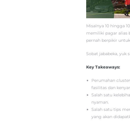
Misalnya 10 hingga 10
memiliki pagar alias
pernah berpikir unt
Sobat jababeka, yuk 
Key Takeaways:
Perumahan
cluste
fasilitas dan keny
Salah satu kelebih
nyaman.
Salah satu tips m
yang akan didapat