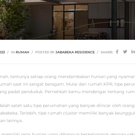
023
IN
RUMAH
POSTED BY
JABABEKA RESIDENCE
SHARE:
umah, tentunya setiap orang mendambakan hunian yang nyaman d
s rumah saat ini sangat beragam. Mulai dari rumah KPR, tipe pe
ang padat penduduk. Pernahkah kamu mendengar tentang ru
dalah salah satu tipe perumahan yang banyak diincar oleh oran
Jababeka. Terlebih, tipe rumah
cluster
memiliki banyak keunggu
n lainnya.
r
memiliki jenis hunian yang dibangun berkelompok dengan sat