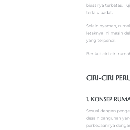
biasanya terbatas. T
terlalu padat.
Selain nyaman, rum
letaknya ini masih d
yang terpencil.
Berikut ciri-ciri rum
CIRI-CIRI P
1. KONSEP RU
Sesuai dengan penge
desain bangunan yang
perbedaannya dengan