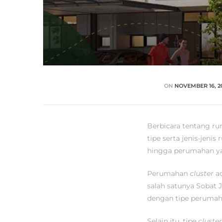
ON
NOVEMBER 16, 2
Berbicara tentang r
tipe serta jenis-jeni
hingga perumahan y
Perumahan
cluster
a
salah satunya Sobat 
dengan tipe perumaha
Selain itu, tipe
cluste