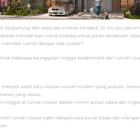
0, tergantung dari skala perumahan tersebut. Di sisi lain, per
 banyak memberikan ruang terbuka untuk garasi kendaraan. Seja
uk membeli rumah dengan tipe
cluster
?
simak beberapa keunggulan hingga karakteristik dari rumah
clu
r
menjadi salah satu incaran rumah modern yang populer, kare
amanan yang sesuai.
an tinggal di rumah
cluster
adalah minim polusi udara dan lin
emilih rumah
cluster
yakni dengan cara survei lokasi dan mengenal
kan.