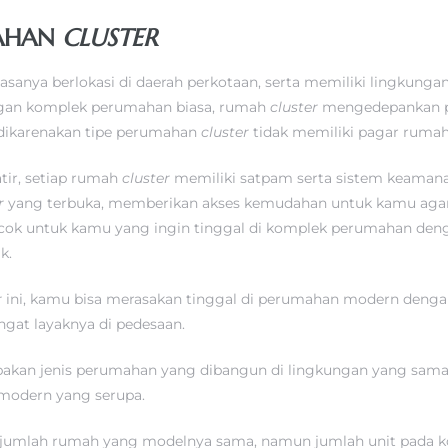
MAHAN
CLUSTER
iasanya berlokasi di daerah perkotaan, serta memiliki lingkunga
gan komplek perumahan biasa, rumah
cluster
mengedepankan pr
 dikarenakan tipe perumahan
cluster
tidak memiliki pagar rumah
ir, setiap rumah
cluster
memiliki satpam serta sistem keamana
er
yang terbuka, memberikan akses kemudahan untuk kamu agar 
cok untuk kamu yang ingin tinggal di komplek perumahan den
ik.
r
ini, kamu bisa merasakan tinggal di perumahan modern denga
gat layaknya di pedesaan.
akan jenis perumahan yang dibangun di lingkungan yang sama
modern yang serupa.
ejumlah rumah yang modelnya sama, namun jumlah unit pada k