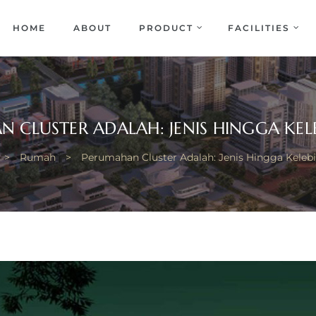
EKA
ENCE
HOME
ABOUT
PRODUCT
FACILITIES
 CLUSTER ADALAH: JENIS HINGGA KE
>
Rumah
>
Perumahan Cluster Adalah: Jenis Hingga Keleb