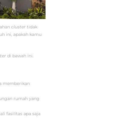
umahan
cluster
tidak
uh ini, apakah kamu
ster
di bawah ini.
na memberikan
gkungan rumah yang
i fasilitas apa saja