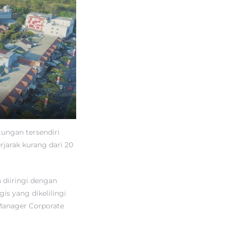
ungan tersendiri
jarak kurang dari 20
 diiringi dengan
is yang dikelilingi
 Manager Corporate