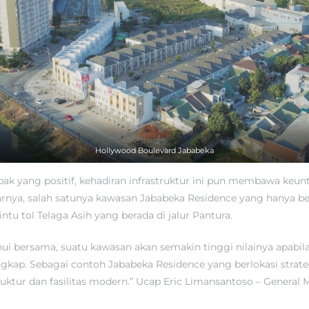
Hollywood Boulevard Jababeka
k yang positif, kehadiran infrastruktur ini pun membawa keunt
arnya, salah satunya kawasan Jababeka Residence yang hanya ber
ntu tol Telaga Asih yang berada di jalur Pantura.
hui bersama, suatu kawasan akan semakin tinggi nilainya apabila
ngkap. Sebagai contoh Jababeka Residence yang berlokasi strateg
ruktur dan fasilitas modern.” Ucap Eric Limansantoso – General