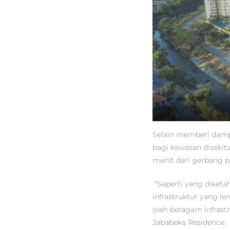
Selain memberi dampa
bagi kawasan disekit
menit dari gerbang pi
“Seperti yang diketa
infrastruktur yang le
oleh beragam infrast
Jababeka Residence.