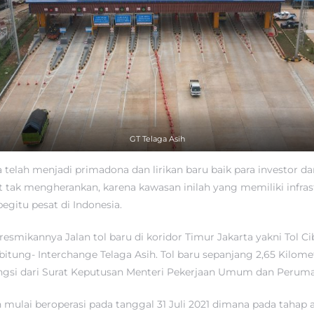
GT Telaga Asih
a telah menjadi primadona dan lirikan baru baik para investor 
ut tak mengherankan, karena kawasan inilah yang memiliki infras
gitu pesat di Indonesia.
iresmikannya Jalan tol baru di koridor Timur Jakarta yakni Tol Ci
itung- Interchange Telaga Asih. Tol baru sepanjang 2,65 Kilomet
ungsi dari Surat Keputusan Menteri Pekerjaan Umum dan Perum
 mulai beroperasi pada tanggal 31 Juli 2021 dimana pada tahap