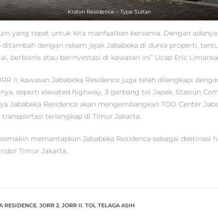
Kraton Residence – Type Sultan
um yang tepat untuk kita manfaatkan bersama. Dengan adanya i
p ditambah dengan rekam jejak Jababeka di dunia properti, tent
l, berbisnis atau berinvestasi di kawasan ini” Ucap Eric Limans
JORR II, kawasan Jababeka Residence juga telah dilengkapi deng
arnya, seperti elevated highway, 3 gerbang tol Japek, Stasiun Co
nya Jababeka Residence akan mengembangkan TOD Center Jaba
transportasi terlengkap di Timur Jakarta.
n semakin memantapkan Jababeka Residence sebagai destinasi hu
oridor Timur Jakarta.
A RESIDENCE
,
JORR 2
,
JORR II
,
TOL TELAGA ASIH