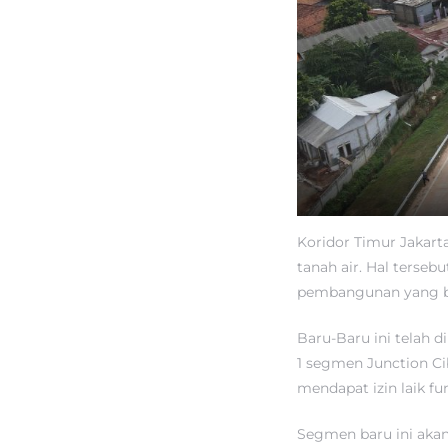
Koridor Timur Jakart
tanah air. Hal terseb
pembangunan yang be
Baru-Baru ini telah d
1 segmen Junction Cib
mendapat izin laik f
Segmen baru ini akan