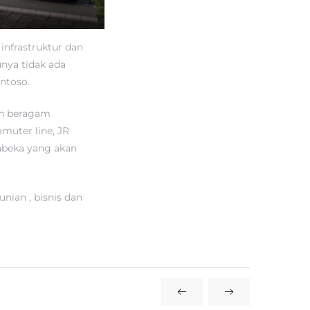
nfrastruktur dan
unya tidak ada
antoso.
an beragam
mmuter line, JR
beka yang akan
nian , bisnis dan