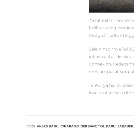
“Saat inilah moment
fasilitas yang lengka
keraguan untuk tingga
Selain hadirnya Tol 
infrastruktur disekit
Connexion. Kedepan
menjadi pusat simpul 
Tentunya hal ini aka
investasi terbaik di k
TAGS:
AKSES BARU
,
CIKARANG
,
GERBANG TOL BARU
,
JABABEK