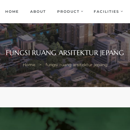
EKA
ENCE
HOME
ABOUT
PRODUCT
FACILITIES
FUNGSI RUANG ARSITEKTUR JEPANG
Home
>
fungsi ruang arsitektur jepang