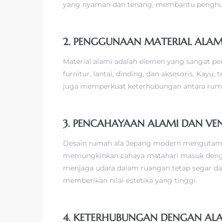
yang nyaman dan tenang, membantu penghun
2. PENGGUNAAN MATERIAL ALAM
Material alami adalah elemen yang sangat pe
furnitur, lantai, dinding, dan aksesoris. Ka
juga memperkuat keterhubungan antara ruma
3. PENCAHAYAAN ALAMI DAN VEN
Desain rumah ala Jepang modern mengutama
memungkinkan cahaya matahari masuk dengan l
menjaga udara dalam ruangan tetap segar d
memberikan nilai estetika yang tinggi.
4. KETERHUBUNGAN DENGAN AL