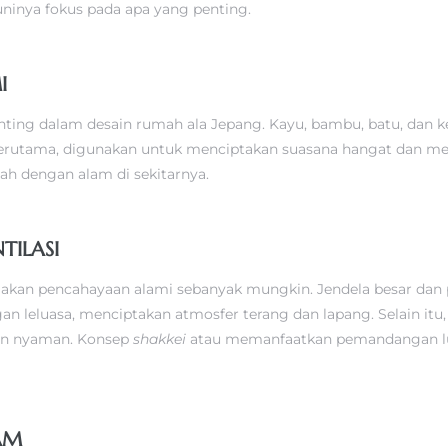
inya fokus pada apa yang penting.
I
nting dalam desain rumah ala Jepang. Kayu, bambu, batu, dan 
yu, terutama, digunakan untuk menciptakan suasana hangat dan 
h dengan alam di sekitarnya.
TILASI
kan pencahayaan alami sebanyak mungkin. Jendela besar dan
eluasa, menciptakan atmosfer terang dan lapang. Selain itu, v
an nyaman. Konsep
shakkei
atau memanfaatkan pemandangan luar
AM