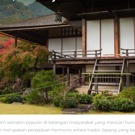
rn semakin populer di kalangan masyarakat yang mencari huni
ni merupakan perpaduan harmonis antara tradisi Jepang yang k