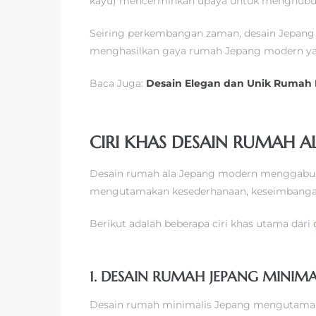
kayu) mencerminkan upaya untuk menghubun
Seiring perkembangan zaman, desain Jepang m
menghasilkan gaya rumah Jepang modern yan
Baca Juga:
Desain Elegan dan Unik Rumah
CIRI KHAS DESAIN RUMAH 
Desain rumah ala Jepang modern menggabungk
mengutamakan kesederhanaan, keseimbangan,
Berikut adalah beberapa ciri khas utama dari
1. DESAIN RUMAH JEPANG MINI
Desain rumah minimalis Jepang mengutamakan 