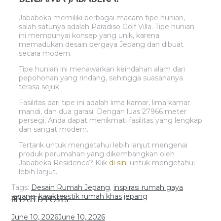
Jababeka memiliki berbagai macam tipe hunian,
salah satunya adalah Paradiso Golf Villa. Tipe hunian
ini mempunyai konsep yang unik, karena
memadukan desain bergaya Jepang dan dibuat
secara modern.
Tipe hunian ini menawarkan keindahan alam dari
pepohonan yang rindang, sehingga suasananya
terasa sejuk
Fasilitas dari tipe ini adalah lima kamar, lima kamar
mandi, dan dua garasi. Dengan luas 27966 meter
persegi, Anda dapat menikmati fasilitas yang lengkap
dan sangat modern.
Tertarik untuk mengetahui lebih lanjut mengenai
produk perumahan yang dikembangkan oleh
Jababeka Residence? Klik
di sini
untuk mengetahui
lebih lanjut.
Tags:
Desain Rumah Jepang
,
inspirasi rumah gaya
jepang
,
karakteristik rumah khas jepang
RELATED POSTS
June 10, 2026
June 10, 2026