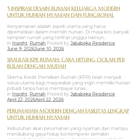
5 INSPIRASI DESAIN RUMAH KELUARGA MODERN
UNTUK HUNIAN NYAMAN DAN FUNGSIONAL
Kenyamanan adalah aspek utama yang harus
diperhatikan dalam memilih hunian. Di masa kini, banyak
tampilan rumah yang terlihat unggul namun…
in
Insight
,
Rumah
Posted by
Jababeka Residence
June 9, 2026
June 10, 2026
SIMULASI KPR RUMAH: CARA HITUNG CICILAN PER
BULAN DENGAN MUDAH
Skema Kredit Pemilikan Rumah (KPR) telah menjadi
solusi utama bagi masyarakat yang ingin memiliki hunian
pribadi tanpa harus membayar lunas…
in
Insight
,
Rumah
Posted by
Jababeka Residence
April 22, 2026
April 22, 2026
PERUMAHAN MODERN DENGAN FASILITAS LENGKAP
UNTUK HUNIAN NYAMAN
Kebutuhan akan perumahan yang nyaman dan mampu
mendukung gaya hidup kontemporer semakin