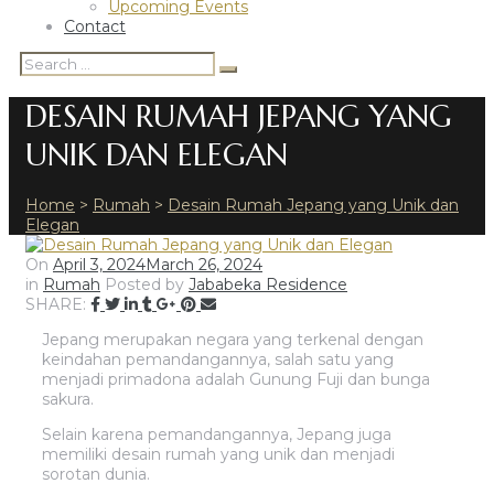
Upcoming Events
Contact
Search
Search
for:
DESAIN RUMAH JEPANG YANG
UNIK DAN ELEGAN
Home
>
Rumah
>
Desain Rumah Jepang yang Unik dan
Elegan
On
April 3, 2024
March 26, 2024
in
Rumah
Posted by
Jababeka Residence
SHARE:
Jepang merupakan negara yang terkenal dengan
keindahan pemandangannya, salah satu yang
menjadi primadona adalah Gunung Fuji dan bunga
sakura.
Selain karena pemandangannya, Jepang juga
memiliki desain rumah yang unik dan menjadi
sorotan dunia.