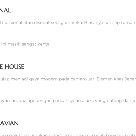
ONAL
adisional atau disebut sebagai minka. Biasanya konsep rumah i
ini masih sangat kental.
E HOUSE
lap menjadi gaya modern pada bagian luar. Elemen khas Jepan
nyaman, apalagi dengan pencahayaan alami yang datang dari je
NAVIAN
ren sejak lama. Bahkan di Indonesia sendiri, sudah banyak 