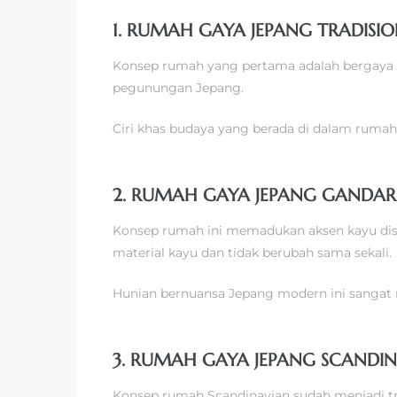
1. RUMAH GAYA JEPANG TRADISI
Konsep rumah yang pertama adalah bergaya tr
pegunungan Jepang.
Ciri khas budaya yang berada di dalam rumah 
2. RUMAH GAYA JEPANG GANDAR
Konsep rumah ini memadukan aksen kayu disu
material kayu dan tidak berubah sama sekali.
Hunian bernuansa Jepang modern ini sangat 
3. RUMAH GAYA JEPANG SCANDI
Konsep rumah Scandinavian sudah menjadi t