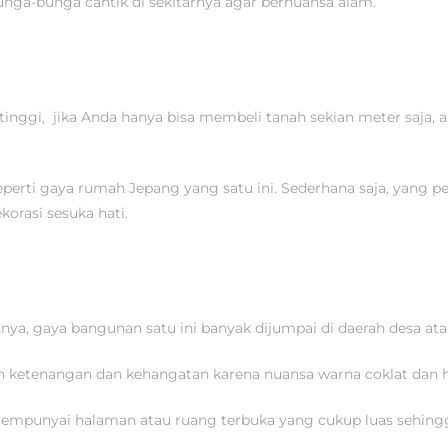
nga-bunga cantik di sekitarnya agar bernuansa alam.
 tinggi, jika Anda hanya bisa membeli tanah sekian meter saj
erti gaya rumah Jepang yang satu ini. Sederhana saja, yang pe
orasi sesuka hati.
innya, gaya bangunan satu ini banyak dijumpai di daerah desa 
n ketenangan dan kehangatan karena nuansa warna coklat dan 
 mempunyai halaman atau ruang terbuka yang cukup luas sehingg