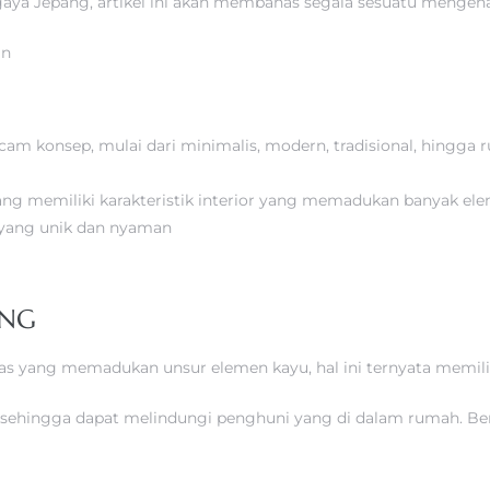
ya Jepang, artikel ini akan membahas segala sesuatu mengena
am konsep, mulai dari minimalis, modern, tradisional, hingg
ang memiliki karakteristik interior yang memadukan banyak el
 yang unik dan nyaman
ANG
 yang memadukan unsur elemen kayu, hal ini ternyata memilik
ehingga dapat melindungi penghuni yang di dalam rumah. Beri