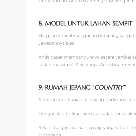
Untuk taman, Anda bisa menghiasi dengan bu
8. MODEL UNTUK LAHAN SEMPIT
Harga jual tanah/bangunan di Jepang sangat
Jawabannya bisa.
Anda dapat membangunnya secara vertikal sep
sudah maksimal. Selebihnya Anda bisa mendek
9. RUMAH JEPANG “
COUNTRY”
Sama seperti hunian di Jepang tradisional la
Dengan kita melihatnya saja sudah merasaka
Selain itu, gaya rumah jepang yang satu ini
dipandang.