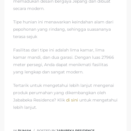
memadukan desain bergaya Jepang dan dibuat
secara modern.
Tipe hunian ini menawarkan keindahan alam dari
pepohonan yang rindang, sehingga suasananya
terasa sejuk
Fasilitas dari tipe ini adalah lima kamar, lima
kamar mandi, dan dua garasi. Dengan luas 27966
meter persegi, Anda dapat menikmati fasilitas
yang lengkap dan sangat modern.
Tertarik untuk mengetahui lebih lanjut mengenai
produk perumahan yang dikembangkan oleh
Jababeka Residence? Klik
di sini
untuk mengetahui
lebih lanjut.
IN
RUMAH
POSTED BY
JABABEKA RESIDENCE