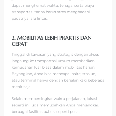
dapat menghemat waktu, tenaga, serta biaya
transportasi tanpa harus stres menghadapi
padatnya lalu lintas.
2. MOBILITAS LEBIH PRAKTIS DAN
CEPAT
Tinggal di kawasan yang strategis dengan akses
langsung ke transportasi umum memberikan
kemudahan luar biasa dalam mobilitas harian.
Bayangkan, Anda bisa mencapai halte, stasiun,
atau terminal hanya dengan berjalan kaki beberapa
menit saja.
Selain mempersingkat waktu perjalanan, lokasi
seperti ini juga memudahkan Anda menjangkau
berbagai fasilitas publik, seperti pusat