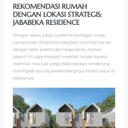
REKOMENDASI RUMAH
DENGAN LOKASI STRATEGIS:
JABABEKA RESIDENCE
Dengan akses yang mudah ke berbagai moda
transportasi, Anda bisa menjalani rutinitas harian
dengan lebih praktis dan tanpa stres. Hunian
seperti ini juga menjadi investasi cerdas karena
memiliki nilai jual yang stabil bahkan cenderung
meningkat seiring berkembangnya infrastruktur di
sekitarnya.