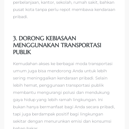
perbelanjaan, kantor, sekolah, rumah sakit, bahkan
pusat kota tanpa perlu repot membawa kendaraan
pribadi.
3. DORONG KEBIASAAN
MENGGUNAKAN TRANSPORTASI
PUBLIK
Kemudahan akses ke berbagai moda transportasi
umum juga bisa mendorong Anda untuk lebih
sering meninggalkan kendaraan pribadi. Selain
lebih hemat, penggunaan transportasi publik
membantu mengurangi polusi dan mendukung
gaya hidup yang lebih ramah lingkungan. Ini
bukan hanya bermanfaat bagi Anda secara pribadi,
tapi juga berdampak positif bagi lingkungan
sekitar dengan menurunkan emisi dan konsumsi
bahan bakar.