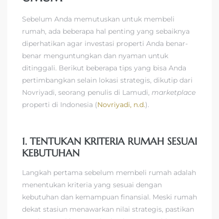
Sebelum Anda memutuskan untuk membeli
rumah, ada beberapa hal penting yang sebaiknya
diperhatikan agar investasi properti Anda benar-
benar menguntungkan dan nyaman untuk
ditinggali. Berikut beberapa tips yang bisa Anda
pertimbangkan selain lokasi strategis, dikutip dari
Novriyadi, seorang penulis di Lamudi,
marketplace
properti di Indonesia (
Novriyadi, n.d.
).
1. TENTUKAN KRITERIA RUMAH SESUAI
KEBUTUHAN
Langkah pertama sebelum membeli rumah adalah
menentukan kriteria yang sesuai dengan
kebutuhan dan kemampuan finansial. Meski rumah
dekat stasiun menawarkan nilai strategis, pastikan