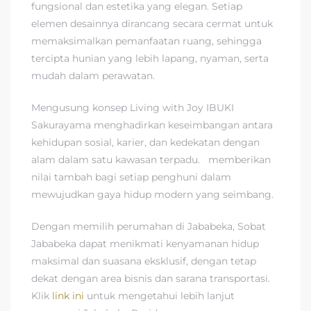
fungsional dan estetika yang elegan. Setiap
elemen desainnya dirancang secara cermat untuk
memaksimalkan pemanfaatan ruang, sehingga
tercipta hunian yang lebih lapang, nyaman, serta
mudah dalam perawatan.
Mengusung konsep Living with Joy IBUKI
Sakurayama menghadirkan keseimbangan antara
kehidupan sosial, karier, dan kedekatan dengan
alam dalam satu kawasan terpadu. memberikan
nilai tambah bagi setiap penghuni dalam
mewujudkan gaya hidup modern yang seimbang.
Dengan memilih perumahan di Jababeka, Sobat
Jababeka dapat menikmati kenyamanan hidup
maksimal dan suasana eksklusif, dengan tetap
dekat dengan area bisnis dan sarana transportasi.
Klik
link ini
untuk mengetahui lebih lanjut