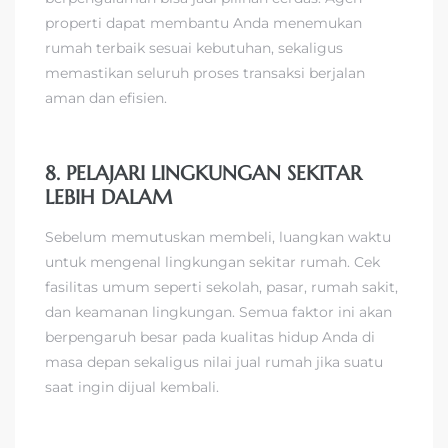
properti dapat membantu Anda menemukan
rumah terbaik sesuai kebutuhan, sekaligus
memastikan seluruh proses transaksi berjalan
aman dan efisien.
8. PELAJARI LINGKUNGAN SEKITAR
LEBIH DALAM
Sebelum memutuskan membeli, luangkan waktu
untuk mengenal lingkungan sekitar rumah. Cek
fasilitas umum seperti sekolah, pasar, rumah sakit,
dan keamanan lingkungan. Semua faktor ini akan
berpengaruh besar pada kualitas hidup Anda di
masa depan sekaligus nilai jual rumah jika suatu
saat ingin dijual kembali.