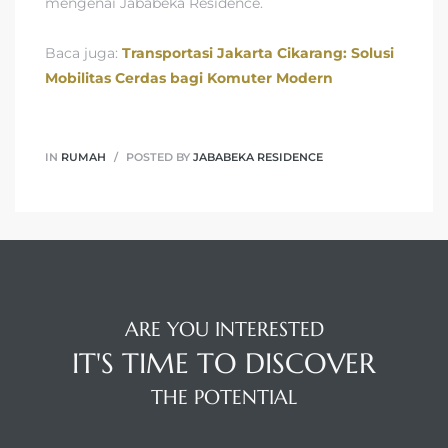
mengenai Jababeka Residence.
Baca juga:
Transportasi Jakarta Cikarang: Solusi
Mobilitas Cerdas bagi Komuter Modern
IN
RUMAH
POSTED BY
JABABEKA RESIDENCE
ARE YOU INTERESTED
IT'S TIME TO DISCOVER
THE POTENTIAL