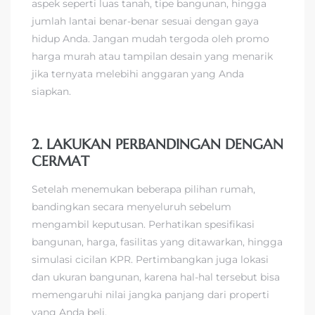
aspek seperti luas tanah, tipe bangunan, hingga
jumlah lantai benar-benar sesuai dengan gaya
hidup Anda. Jangan mudah tergoda oleh promo
harga murah atau tampilan desain yang menarik
jika ternyata melebihi anggaran yang Anda
siapkan.
2. LAKUKAN PERBANDINGAN DENGAN
CERMAT
Setelah menemukan beberapa pilihan rumah,
bandingkan secara menyeluruh sebelum
mengambil keputusan. Perhatikan spesifikasi
bangunan, harga, fasilitas yang ditawarkan, hingga
simulasi cicilan KPR. Pertimbangkan juga lokasi
dan ukuran bangunan, karena hal-hal tersebut bisa
memengaruhi nilai jangka panjang dari properti
yang Anda beli.