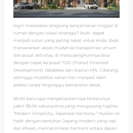
Ingin merasakan langsung kenyamanan tinggal di
rumah dengan lokasi strategis? Ibuki dapat
menjadi solusi yang paling tepat untuk Anda. Ibuki
menawarkan akses mudah ke transportasi umum
dan pusat aktivitas, di mana penghuninya bisa
dengan cepat ke pusat TOD (
Transit Oriented
Development
) Jababeka dan stasiun KRL Cikarang,
sehingga mobilitas sehari-hari menjadi lebih
praktis tanpa terganggu kemacetan berat.
IBUKI baru saja mengeluarkan tipe terbarunya
yakni IBUKI sakurayama yang mengusung tagline
“Modern Simplicity, Japanese Harmony.” Hunian ini
hadir dengan sentuhan Jepang modern yang rapi
dan efisien, mencerminkan harmoni antara desain