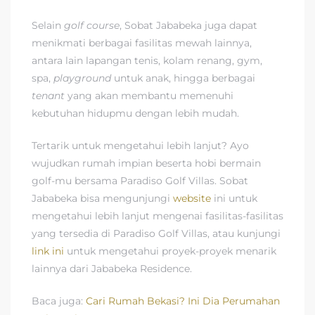
Selain
golf course
, Sobat Jababeka juga dapat
menikmati berbagai fasilitas mewah lainnya,
antara lain lapangan tenis, kolam renang, gym,
spa,
playground
untuk anak, hingga berbagai
tenant
yang akan membantu memenuhi
kebutuhan hidupmu dengan lebih mudah.
Tertarik untuk mengetahui lebih lanjut? Ayo
wujudkan rumah impian beserta hobi bermain
golf-mu bersama Paradiso Golf Villas. Sobat
Jababeka bisa mengunjungi
website
ini untuk
mengetahui lebih lanjut mengenai fasilitas-fasilitas
yang tersedia di Paradiso Golf Villas, atau kunjungi
link ini
untuk mengetahui proyek-proyek menarik
lainnya dari Jababeka Residence.
Baca juga:
Cari Rumah Bekasi? Ini Dia Perumahan