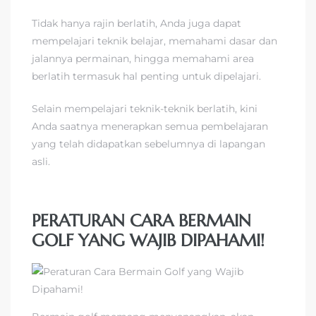
Tidak hanya rajin berlatih, Anda juga dapat
mempelajari teknik belajar, memahami dasar dan
jalannya permainan, hingga memahami area
berlatih termasuk hal penting untuk dipelajari.
Selain mempelajari teknik-teknik berlatih, kini
Anda saatnya menerapkan semua pembelajaran
yang telah didapatkan sebelumnya di lapangan
asli.
PERATURAN CARA BERMAIN
GOLF YANG WAJIB DIPAHAMI!