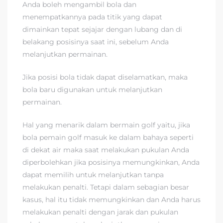
Anda boleh mengambil bola dan
menempatkannya pada titik yang dapat
dimainkan tepat sejajar dengan lubang dan di
belakang posisinya saat ini, sebelum Anda
melanjutkan permainan.
Jika posisi bola tidak dapat diselamatkan, maka
bola baru digunakan untuk melanjutkan
permainan.
Hal yang menarik dalam bermain golf yaitu, jika
bola pemain golf masuk ke dalam bahaya seperti
di dekat air maka saat melakukan pukulan Anda
diperbolehkan jika posisinya memungkinkan, Anda
dapat memilih untuk melanjutkan tanpa
melakukan penalti. Tetapi dalam sebagian besar
kasus, hal itu tidak memungkinkan dan Anda harus
melakukan penalti dengan jarak dan pukulan