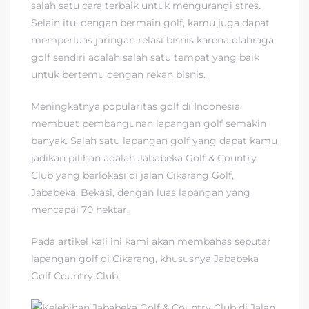
salah satu cara terbaik untuk mengurangi stres.
Selain itu, dengan bermain golf, kamu juga dapat
memperluas jaringan relasi bisnis karena olahraga
golf sendiri adalah salah satu tempat yang baik
untuk bertemu dengan rekan bisnis.
Meningkatnya popularitas golf di Indonesia
membuat pembangunan lapangan golf semakin
banyak. Salah satu lapangan golf yang dapat kamu
jadikan pilihan adalah Jababeka Golf & Country
Club yang berlokasi di jalan Cikarang Golf,
Jababeka, Bekasi, dengan luas lapangan yang
mencapai 70 hektar.
Pada artikel kali ini kami akan membahas seputar
lapangan golf di Cikarang, khususnya Jababeka
Golf Country Club.