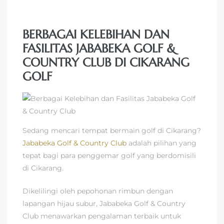
BERBAGAI KELEBIHAN DAN
FASILITAS JABABEKA GOLF &
COUNTRY CLUB
DI CIKARANG
GOLF
Sedang mencari tempat bermain golf di Cikarang?
Jababeka Golf & Country Club
adalah pilihan yang
tepat bagi para penggemar golf yang berdomisili
di Cikarang.
Dikelilingi oleh pepohonan rimbun dengan
lapangan hijau subur, Jababeka Golf & Country
Club menawarkan pengalaman terbaik untuk