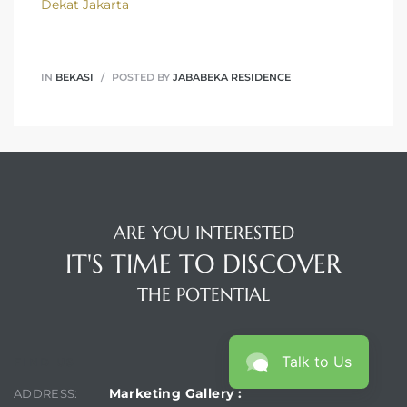
Dekat Jakarta
IN
BEKASI
POSTED BY
JABABEKA RESIDENCE
ARE YOU INTERESTED
IT'S TIME TO DISCOVER
THE POTENTIAL
Talk to Us
FIND US
Marketing Gallery :
ADDRESS: