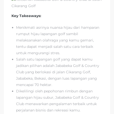
Key Takeaways:
Menikmati asrinya nuansa hijau dari hamparan
rumput hijau lapangan golf sambil
melaksanakan olahraga yang kamu gemari,
tentu dapat menjadi salah satu cara terbaik
untuk mengurangi stres.
Salah satu lapangan golf yang dapat kamu
jadikan pilihan adalah Jababeka Golf & Country
Club yang berlokasi di jalan Cikarang Golf,
Jababeka, Bekasi, dengan luas lapangan yang
mencapai 70 hektar.
Dikelilingi oleh pepohonan rimbun dengan
lapangan hijau subur, Jababeka Golf & Country
Club menawarkan pengalaman terbaik untuk
perjalanan bisnis dan rekreasi kamu.