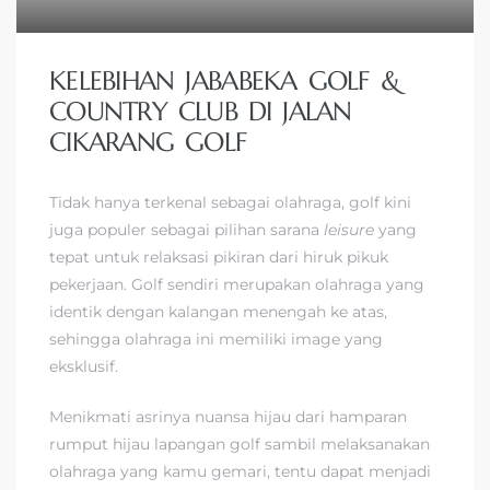
KELEBIHAN JABABEKA GOLF &
COUNTRY CLUB DI JALAN
CIKARANG GOLF
Tidak hanya terkenal sebagai olahraga, golf kini
juga populer sebagai pilihan sarana
leisure
yang
tepat untuk relaksasi pikiran dari hiruk pikuk
pekerjaan. Golf sendiri merupakan olahraga yang
identik dengan kalangan menengah ke atas,
sehingga olahraga ini memiliki image yang
eksklusif.
Menikmati asrinya nuansa hijau dari hamparan
rumput hijau lapangan golf sambil melaksanakan
olahraga yang kamu gemari, tentu dapat menjadi