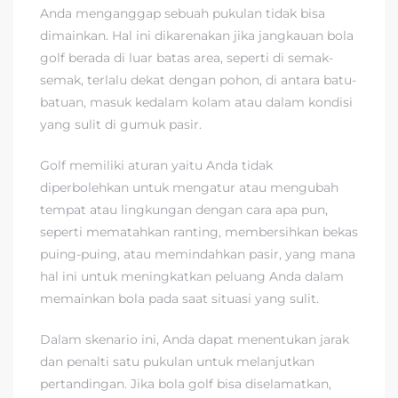
Anda menganggap sebuah pukulan tidak bisa
dimainkan. Hal ini dikarenakan jika jangkauan bola
golf berada di luar batas area, seperti di semak-
semak, terlalu dekat dengan pohon, di antara batu-
batuan, masuk kedalam kolam atau dalam kondisi
yang sulit di gumuk pasir.
Golf memiliki aturan yaitu Anda tidak
diperbolehkan untuk mengatur atau mengubah
tempat atau lingkungan dengan cara apa pun,
seperti mematahkan ranting, membersihkan bekas
puing-puing, atau memindahkan pasir, yang mana
hal ini untuk meningkatkan peluang Anda dalam
memainkan bola pada saat situasi yang sulit.
Dalam skenario ini, Anda dapat menentukan jarak
dan penalti satu pukulan untuk melanjutkan
pertandingan. Jika bola golf bisa diselamatkan,