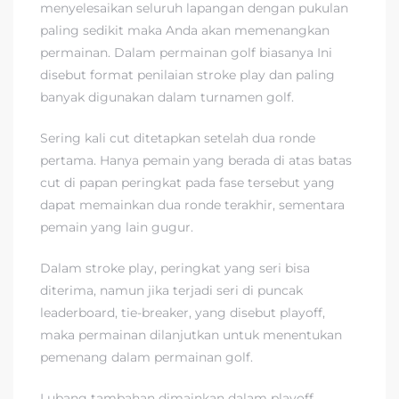
menyelesaikan seluruh lapangan dengan pukulan
paling sedikit maka Anda akan memenangkan
permainan. Dalam permainan golf biasanya Ini
disebut format penilaian stroke play dan paling
banyak digunakan dalam turnamen golf.
Sering kali cut ditetapkan setelah dua ronde
pertama. Hanya pemain yang berada di atas batas
cut di papan peringkat pada fase tersebut yang
dapat memainkan dua ronde terakhir, sementara
pemain yang lain gugur.
Dalam stroke play, peringkat yang seri bisa
diterima, namun jika terjadi seri di puncak
leaderboard, tie-breaker, yang disebut playoff,
maka permainan dilanjutkan untuk menentukan
pemenang dalam permainan golf.
Lubang tambahan dimainkan dalam playoff