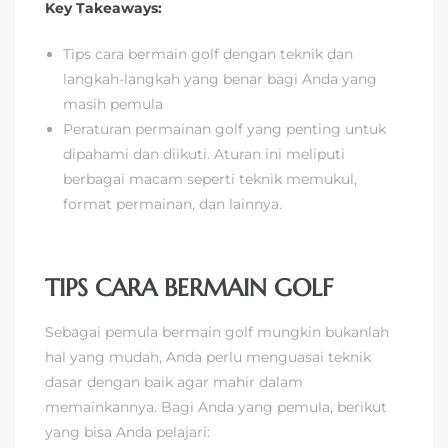
Key Takeaways:
Tips cara bermain golf dengan teknik dan
langkah-langkah yang benar bagi Anda yang
masih pemula
Peraturan permainan golf yang penting untuk
dipahami dan diikuti. Aturan ini meliputi
berbagai macam seperti teknik memukul,
format permainan, dan lainnya.
TIPS CARA BERMAIN GOLF
Sebagai pemula bermain golf mungkin bukanlah
hal yang mudah, Anda perlu menguasai teknik
dasar dengan baik agar mahir dalam
memainkannya. Bagi Anda yang pemula, berikut
yang bisa Anda pelajari: