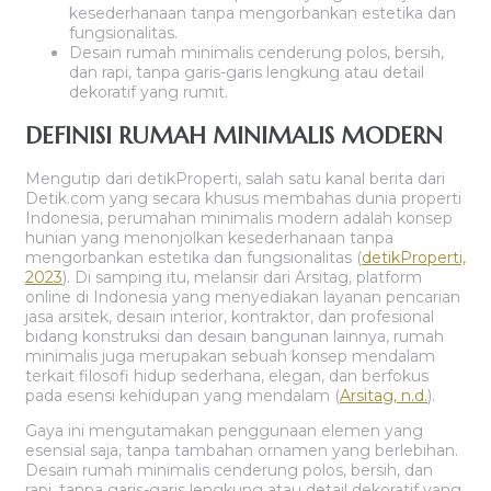
kesederhanaan tanpa mengorbankan estetika dan
fungsionalitas.
Desain rumah minimalis cenderung polos, bersih,
dan rapi, tanpa garis-garis lengkung atau detail
dekoratif yang rumit.
DEFINISI RUMAH MINIMALIS MODERN
Mengutip dari detikProperti, salah satu kanal berita dari
Detik.com yang secara khusus membahas dunia properti
Indonesia, perumahan minimalis modern adalah konsep
hunian yang menonjolkan kesederhanaan tanpa
mengorbankan estetika dan fungsionalitas (
detikProperti,
2023
). Di samping itu, melansir dari Arsitag, platform
online di Indonesia yang menyediakan layanan pencarian
jasa arsitek, desain interior, kontraktor, dan profesional
bidang konstruksi dan desain bangunan lainnya, rumah
minimalis juga merupakan sebuah konsep mendalam
terkait filosofi hidup sederhana, elegan, dan berfokus
pada esensi kehidupan yang mendalam (
Arsitag, n.d.
).
Gaya ini mengutamakan penggunaan elemen yang
esensial saja, tanpa tambahan ornamen yang berlebihan.
Desain rumah minimalis cenderung polos, bersih, dan
rapi, tanpa garis-garis lengkung atau detail dekoratif yang