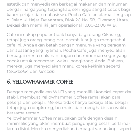
estetik dan menyediakan berbagai makanan dan minuman
dengan harga yang terjangkau, sehingga sangat cocok bagi
kaum pelajar dan mahasiswa. Pocha Cafe beralamat lengkap
di Jalan Ki Hajar Dewantara, Blok 2C No. 5B, Cikarang Utara,
Bekasi dan memiliki jam operasional 10.00-23.00 WIB.
Cafe ini cukup populer tidak hanya bagi orang Cikarang,
tetapi juga orang-orang dari daerah luar juga mengetahui
cafe ini. Anda akan betah dengan menunya yang beragam
dan suasana yang nyaman. Pocha Cafe juga menyediakan
berbagai menu makanan ringan dan minuman segar yang
cocok untuk menemani waktu nongkrong Anda. Bahkan,
mereka juga menyediakan menu korea kekinian seperti
tteokbokki
dan
kimbap
.
6. YELLOWHAMMER COFFEE
Dengan menyediakan Wi-Fi yang memiliki koneksi cepat da
stabil, membuat Yellowhammer Coffee ramai akan para
pekerja dan pelajar. Mereka tidak hanya bekerja atau belajar
tetapi juga nongkrong, bermain, dan menghabiskan waktu
bersama teman.
Yellowhammer Coffee merupakan cafe dengan desain
minimalis yang akan membuat pengunjung betah berlama-
lama disini. Mereka menyediakan berbagai varian kopi sepert