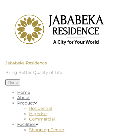
Jababeka Residence
Bring Better Quality of Life
Menu
Home
About
Product
Residential
Highrise
Commercial
Facilities
Shopping Center