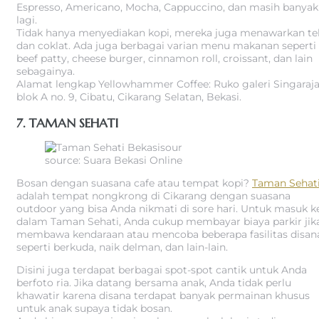
Espresso, Americano, Mocha, Cappuccino, dan masih banyak
lagi.
Tidak hanya menyediakan kopi, mereka juga menawarkan te
dan coklat. Ada juga berbagai varian menu makanan seperti
beef patty, cheese burger, cinnamon roll, croissant, dan lain
sebagainya.
Alamat lengkap Yellowhammer Coffee: Ruko galeri Singaraj
blok A no. 9, Cibatu, Cikarang Selatan, Bekasi.
7. TAMAN SEHATI
source: Suara Bekasi Online
Bosan dengan suasana cafe atau tempat kopi?
Taman Sehat
adalah tempat nongkrong di Cikarang dengan suasana
outdoor yang bisa Anda nikmati di sore hari. Untuk masuk k
dalam Taman Sehati, Anda cukup membayar biaya parkir jik
membawa kendaraan atau mencoba beberapa fasilitas disan
seperti berkuda, naik delman, dan lain-lain.
Disini juga terdapat berbagai spot-spot cantik untuk Anda
berfoto ria. Jika datang bersama anak, Anda tidak perlu
khawatir karena disana terdapat banyak permainan khusus
untuk anak supaya tidak bosan.