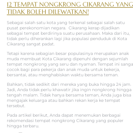
12 TEMPAT NONGKRONG CIKARANG YAN
TEMPAT
TIDAK BOLEH DILEWATKAN!
NONGKRONG
Sebagai salah satu kota yang terkenal sebagai salah satu
CIKARANG
pusat perekonomian negara. Cikarang kerap dijadikan
sebagai tempat berdirinya suatu perusahaan. Maka dari itu,
tidak perlu diherankan lagi jika populasi penduduk di Kota
Cikarang sangat padat.
Tetapi karena sebagian besar populasinya merupakan anak
muda membuat Kota Cikarang dipenuhi dengan sejumlah
tempat nongkrong yang seru dan nyaman. Tempat ini sanga
cocok bagi para pekerja dan anak muda untuk bekerja,
bersantai, atau menghabiskan waktu bersama teman.
Bahkan, tidak sedikit dari mereka yang buka hingga 24 jam.
Jadi, Anda tidak perlu khawatir jika ingin nongkrong hingga
tengah malam. Tidak hanya bersama teman, Anda juga bisa
mengajak keluarga atau bahkan rekan kerja ke tempat
tersebut.
Pada artikel berikut, Anda dapat menemukan berbagai
rekomendasi tempat nongkrong Cikarang yang populer
hingga terbaru.