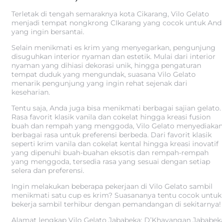
Terletak di tengah semaraknya kota Cikarang, Vilo Gelato
menjadi tempat nongkrong CIkarang yang cocok untuk And
yang ingin bersantai.
Selain menikmati es krim yang menyegarkan, pengunjung
disuguhkan interior nyaman dan estetik. Mulai dari interior
nyaman yang dihiasi dekorasi unik, hingga pengaturan
tempat duduk yang mengundak, suasana Vilo Gelato
menarik pengunjung yang ingin rehat sejenak dari
keseharian.
Tentu saja, Anda juga bisa menikmati berbagai sajian gelato.
Rasa favorit klasik vanila dan cokelat hingga kreasi fusion
buah dan rempah yang menggoda, Vilo Gelato menyediaka
berbagai rasa untuk preferensi berbeda. Dari favorit klasik
seperti krim vanila dan cokelat kental hingga kreasi inovatif
yang dipenuhi buah-buahan eksotis dan rempah-rempah
yang menggoda, tersedia rasa yang sesuai dengan setiap
selera dan preferensi.
Ingin melakukan beberapa pekerjaan di Vilo Gelato sambil
menikmati satu cup es krim? Suasananya tentu cocok untuk
bekerja sambil terhibur dengan pemandangan di sekitarnya!
Alamat lengkap Vilo Gelato Jababeka: D’Khayangan Jababek