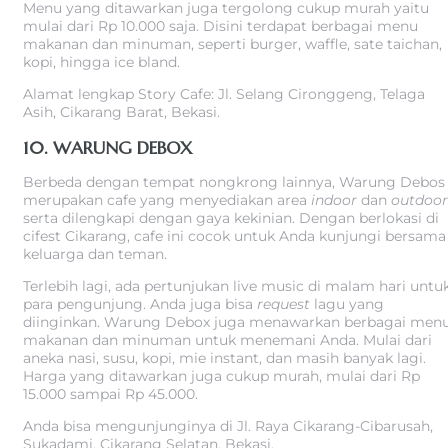
Menu yang ditawarkan juga tergolong cukup murah yaitu
mulai dari Rp 10.000 saja. Disini terdapat berbagai menu
makanan dan minuman, seperti burger, waffle, sate taichan,
kopi, hingga ice bland.
Alamat lengkap Story Cafe: Jl. Selang Cironggeng, Telaga
Asih, Cikarang Barat, Bekasi.
10. WARUNG DEBOX
Berbeda dengan tempat nongkrong lainnya, Warung Debos
merupakan cafe yang menyediakan area
indoor
dan
outdoor
serta dilengkapi dengan gaya kekinian. Dengan berlokasi di
cifest Cikarang, cafe ini cocok untuk Anda kunjungi bersama
keluarga dan teman.
Terlebih lagi, ada pertunjukan live music di malam hari untu
para pengunjung. Anda juga bisa
request
lagu yang
diinginkan. Warung Debox juga menawarkan berbagai men
makanan dan minuman untuk menemani Anda. Mulai dari
aneka nasi, susu, kopi, mie instant, dan masih banyak lagi.
Harga yang ditawarkan juga cukup murah, mulai dari Rp
15.000 sampai Rp 45.000.
Anda bisa mengunjunginya di Jl. Raya Cikarang-Cibarusah,
Sukadami, Cikarang Selatan, Bekasi.