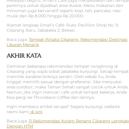
Meskipun begitu, Small’s Café juga menyediakan dari tempa
parkirnya untuk dijadikan area duduk. Menu makanan dan
minuman juga bervariatif seperti kopi, teh, pancake, nasi
mulai dari Rp 8.000 hingga Rp 20.000.
Alamat lengkap Small’s Café: Ruko Pavillion Shop No. 9,
Cikarang Baru, Jababeka 2, Bekasi.
Baca juga:
Tempat Wisata Cikarang: Rekomendasi Destinasi
Liburan Menarik
AKHIR KATA
Demikian beberapa rekomendasi tempat nongkrong di
Cikarang yang wajib sobat jababeka kunjungi. Setiap tempat
memiliki karakteristiknya sendiri. Oleh sebab itu, Anda
tinggal memilih sesuai dengan preferensi. Jika menyukai
area
outdoor
, maka Taman Sehati sangat cocok untuk Anda.
Namun, jika ingin mencari cafe untuk tempat bekerja, Anda
bisa pergi ke Throwback Coffee dan lainnya.
Ingin membaca artikel serupa? Segera kunjungi
website
resmi kami
di sini
.
Baca juga:
11 Rekomendasi Kolam Renang Cikarang Lengkap
Dengan HTM