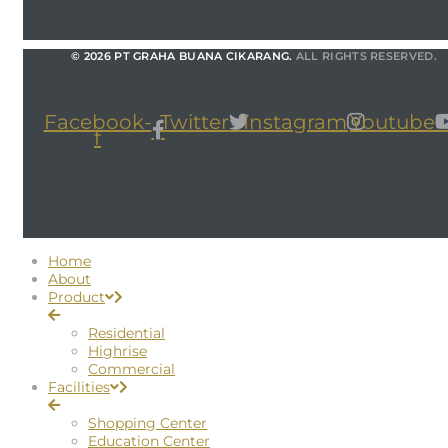
© 2026 PT GRAHA BUANA CIKARANG.
ALL RIGHTS RESERVED.
Facebook-
Twitter
Instagram
Youtube
f
Home
About
Product
Residential
Highrise
Commercial
Facilities
Shopping Center
Education Center