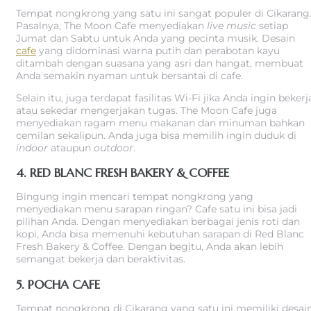
Tempat nongkrong yang satu ini sangat populer di Cikarang
Pasalnya, The Moon Cafe menyediakan
live music
setiap
Jumat dan Sabtu untuk Anda yang pecinta musik. Desain
cafe
yang didominasi warna putih dan perabotan kayu
ditambah dengan suasana yang asri dan hangat, membuat
Anda semakin nyaman untuk bersantai di cafe.
Selain itu, juga terdapat fasilitas Wi-Fi jika Anda ingin bekerj
atau sekedar mengerjakan tugas. The Moon Cafe juga
menyediakan ragam menu makanan dan minuman bahkan
cemilan sekalipun. Anda juga bisa memilih ingin duduk di
indoor
ataupun
outdoor
.
4. RED BLANC FRESH BAKERY & COFFEE
Bingung ingin mencari tempat nongkrong yang
menyediakan menu sarapan ringan? Cafe satu ini bisa jadi
pilihan Anda. Dengan menyediakan berbagai jenis roti dan
kopi, Anda bisa memenuhi kebutuhan sarapan di Red Blanc
Fresh Bakery & Coffee. Dengan begitu, Anda akan lebih
semangat bekerja dan beraktivitas.
5. POCHA CAFE
Tempat nongkrong di Cikarang yang satu ini memiliki desai