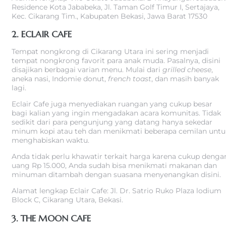
Residence Kota Jababeka, Jl. Taman Golf Timur I, Sertajaya,
Kec. Cikarang Tim., Kabupaten Bekasi, Jawa Barat 17530
2. ECLAIR CAFE
Tempat nongkrong di Cikarang Utara ini sering menjadi
tempat nongkrong favorit para anak muda. Pasalnya, disini
disajikan berbagai varian menu. Mulai dari
grilled cheese
,
aneka nasi, Indomie donut,
french toast
, dan masih banyak
lagi.
Eclair Cafe juga menyediakan ruangan yang cukup besar
bagi kalian yang ingin mengadakan acara komunitas. Tidak
sedikit dari para pengunjung yang datang hanya sekedar
minum kopi atau teh dan menikmati beberapa cemilan untu
menghabiskan waktu.
Anda tidak perlu khawatir terkait harga karena cukup denga
uang Rp 15.000, Anda sudah bisa menikmati makanan dan
minuman ditambah dengan suasana menyenangkan disini.
Alamat lengkap Eclair Cafe: Jl. Dr. Satrio Ruko Plaza lodium
Block C, Cikarang Utara, Bekasi.
3. THE MOON CAFE