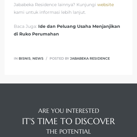
Jababeka Residence lainnya? Kunjungi
website
kami untuk informasi lebih lanjut.
Baca Juga:
Ide dan Peluang Usaha Menjanjikan
di Ruko Perumahan
IN
BISNIS
,
NEWS
POSTED BY
JABABEKA RESIDENCE
ARE YOU INTERESTED
IT'S TIME TO DISCOVER
THE POTENTIAL