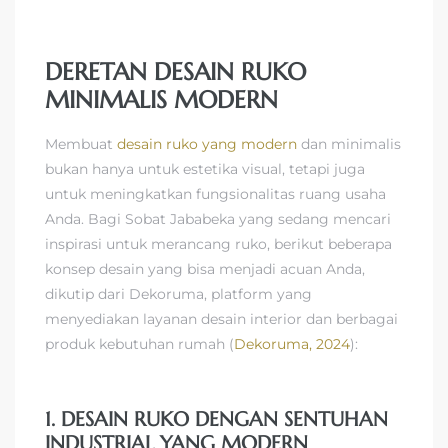
DERETAN DESAIN RUKO
MINIMALIS MODERN
Membuat
desain ruko yang modern
dan minimalis
bukan hanya untuk estetika visual, tetapi juga
untuk meningkatkan fungsionalitas ruang usaha
Anda. Bagi Sobat Jababeka yang sedang mencari
inspirasi untuk merancang ruko, berikut beberapa
konsep desain yang bisa menjadi acuan Anda,
dikutip dari Dekoruma, platform yang
menyediakan layanan desain interior dan berbagai
produk kebutuhan rumah (
Dekoruma, 2024
):
1. DESAIN RUKO DENGAN SENTUHAN
INDUSTRIAL YANG MODERN