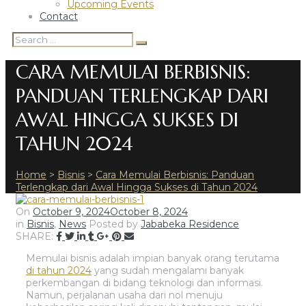
Upcoming Events
Contact
Search
Search
for:
CARA MEMULAI BERBISNIS:
PANDUAN TERLENGKAP DARI
AWAL HINGGA SUKSES DI
TAHUN 2024
Home
>
Bisnis
>
Cara Memulai Berbisnis: Panduan
Terlengkap dari Awal Hingga Sukses di Tahun 2024
On
October 9, 2024
October 8, 2024
in
Bisnis
,
News
Posted by
Jababeka Residence
SHARE:
Memulai bisnis adalah impian banyak orang terutama
di tahun 2024
yang sudah mengalami banyak
perkembangan di bidang teknologi dan informasi.
Namun, perjalanan usaha dari nol menuju