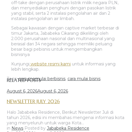
off-take dengan perusahaan listrik milik negara PLN,
dan menyediakan penghuni dengan pasokan listrik
yang stabil, serta 2 instalasi pengolahan air dan 2
instalasi pengolahan air limbah.
Sebagai kawasan dengan captive market terbesar di
timur Jakarta, Jababeka Cikarang dikelilingi oleh
2.000 perusahaan nasional dan multinasional yang
berasal dari 34 negara sehingga memiliki peluang
besar bagi pebisnis untuk mengembangkan
bisnisnya
Kunjungi
website resmi kami
untuk informasi yang
lebih lengkap.
Tags:
cara memulai berbisnis
,
cara mulai bisnis
RELATED POSTS
August 6, 2026
August 6, 2026
NEWSLETTER JULY 2026
Halo Jababeka Residence, Berikut Newsletter Juli di
tahun 2026, edisi ini membahas mengenai informasi kota
yang menyeluruh untuk warga Kota…
in
News
Posted by
Jababeka Residence