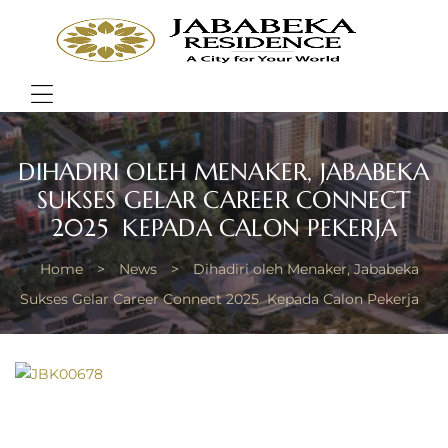
JABA
RESI
Bring
Better
Quality
Menu
of
Life
DIHADIRI OLEH MENAKER, JABABEKA
SUKSES GELAR CAREER CONNECT
2025 KEPADA CALON PEKERJA
Home
>
News
>
Dihadiri oleh Menaker, Jababeka
Sukses Gelar Career Connect 2025 Kepada Calon Pekerja