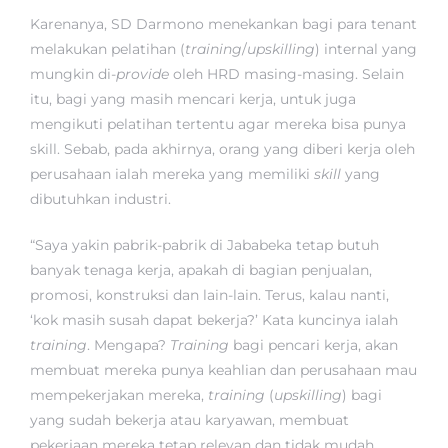
Karenanya, SD Darmono menekankan bagi para tenant
melakukan pelatihan (
training
/
upskilling
) internal yang
mungkin di-
provide
oleh HRD masing-masing. Selain
itu, bagi yang masih mencari kerja, untuk juga
mengikuti pelatihan tertentu agar mereka bisa punya
skill. Sebab, pada akhirnya, orang yang diberi kerja oleh
perusahaan ialah mereka yang memiliki
skill
yang
dibutuhkan industri.
“Saya yakin pabrik-pabrik di Jababeka tetap butuh
banyak tenaga kerja, apakah di bagian penjualan,
promosi, konstruksi dan lain-lain. Terus, kalau nanti,
‘kok masih susah dapat bekerja?’ Kata kuncinya ialah
training
. Mengapa?
Training
bagi pencari kerja, akan
membuat mereka punya keahlian dan perusahaan mau
mempekerjakan mereka,
training
(
upskilling
) bagi
yang sudah bekerja atau karyawan, membuat
pekerjaan mereka tetap relevan dan tidak mudah