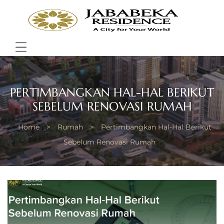
JABA
RESI
Bring
Better
Quality
Menu
of
Life
PERTIMBANGKAN HAL-HAL BERIKUT
SEBELUM RENOVASI RUMAH
Home
>
Rumah
>
Pertimbangkan Hal-Hal Berikut
Sebelum Renovasi Rumah