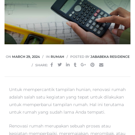
ON
MARCH 29, 2024
IN
RUMAH
POSTED BY
JABABEKA RESIDENCE
SHARE:
Untuk mempercantik tampilan hunian, renovasi rumah
adalah salah satu kegiatan yang tepat untuk dilakukan
untuk memperbarui tampilan rumah. Hal ini terutama
untuk rumah yang sudah lama Anda tempati.
Renovasi rumah merupakan sebuah proses atau
kegiatan memperbaiki, meremajakan, merombak, atau