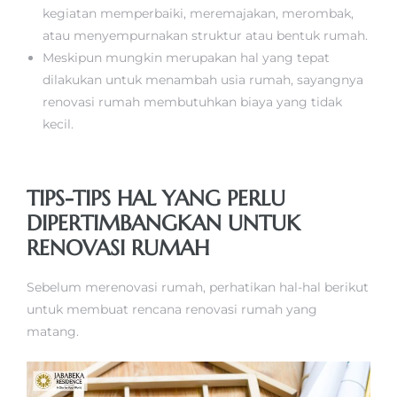
kegiatan memperbaiki, meremajakan, merombak,
atau menyempurnakan struktur atau bentuk rumah.
Meskipun mungkin merupakan hal yang tepat
dilakukan untuk menambah usia rumah, sayangnya
renovasi rumah membutuhkan biaya yang tidak
kecil.
TIPS-TIPS HAL YANG PERLU
DIPERTIMBANGKAN UNTUK
RENOVASI RUMAH
Sebelum merenovasi rumah, perhatikan hal-hal berikut
untuk membuat rencana renovasi rumah yang
matang.