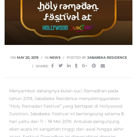
ON
MAY 20, 2019
IN
NEWS
POSTED BY
JABABEKA RESIDENCE
SHARE:
Menyambut datangnya bulan suci Ramadhan pada
tahun 2019, Jababeka Residence menyelenggarakan
“Holy Ramadan Festival” yang bertepat di Hollywood
Junction, Jababeka. Festival ini berlangsung selama 8
hari yaitu dari 11 – 18 Mei 2019. Antusias pengunjung
akan acara ini sangatlah tinggi dari awal hingga akhir
acara. Festival Ramadhan ini dimeriahkan dengan