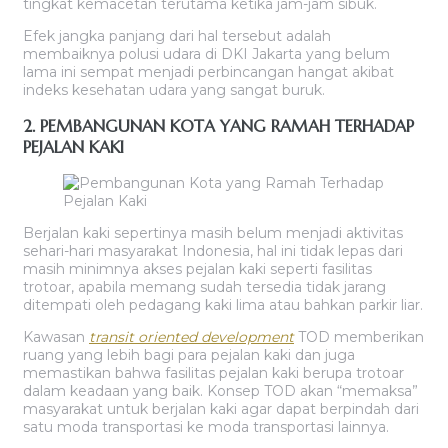
tingkat kemacetan terutama ketika jam-jam sibuk.
Efek jangka panjang dari hal tersebut adalah
membaiknya polusi udara di DKI Jakarta yang belum
lama ini sempat menjadi perbincangan hangat akibat
indeks kesehatan udara yang sangat buruk.
2. PEMBANGUNAN KOTA YANG RAMAH TERHADAP
PEJALAN KAKI
Berjalan kaki sepertinya masih belum menjadi aktivitas
sehari-hari masyarakat Indonesia, hal ini tidak lepas dari
masih minimnya akses pejalan kaki seperti fasilitas
trotoar, apabila memang sudah tersedia tidak jarang
ditempati oleh pedagang kaki lima atau bahkan parkir liar.
Kawasan
transit oriented development
TOD memberikan
ruang yang lebih bagi para pejalan kaki dan juga
memastikan bahwa fasilitas pejalan kaki berupa trotoar
dalam keadaan yang baik. Konsep TOD akan “memaksa”
masyarakat untuk berjalan kaki agar dapat berpindah dari
satu moda transportasi ke moda transportasi lainnya.