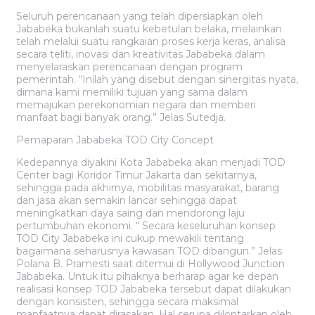
Seluruh perencanaan yang telah dipersiapkan oleh
Jababeka bukanlah suatu kebetulan belaka, melainkan
telah melalui suatu rangkaian proses kerja keras, analisa
secara teliti, inovasi dan kreativitas Jababeka dalam
menyelaraskan perencanaan dengan program
pemerintah. “Inilah yang disebut dengan sinergitas nyata,
dimana kami memiliki tujuan yang sama dalam
memajukan perekonomian negara dan memberi
manfaat bagi banyak orang.” Jelas Sutedja.
Pemaparan Jababeka TOD City Concept
Kedepannya diyakini Kota Jababeka akan menjadi TOD
Center bagi Koridor Timur Jakarta dan sekitarnya,
sehingga pada akhirnya, mobilitas masyarakat, barang
dan jasa akan semakin lancar sehingga dapat
meningkatkan daya saing dan mendorong laju
pertumbuhan ekonomi. “ Secara keseluruhan konsep
TOD City Jababeka ini cukup mewakili tentang
bagaimana seharusnya kawasan TOD dibangun.” Jelas
Polana B. Pramesti saat ditemui di Hollywood Junction
Jababeka. Untuk itu pihaknya berharap agar ke depan
realisasi konsep TOD Jababeka tersebut dapat dilakukan
dengan konsisten, sehingga secara maksimal
manfaatnya dapat dirasakan. Hal serupa dilontarkan oleh