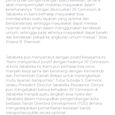
penting dari pengembangan suatu kawasan, dimana
akan mempermudah mobilitas masyarakat dalam
kesehariannya. “Dengan diluncurkan JR Connexion di
Jababeka ini kami berharap masyarakat bisa
mendapatkan suatu layanan yang optimal dan
berstandarisasi sehingga masyarakat dapat merasa
nyaman serta aman dalam menggunakan kendaraan
umum, sehingga pada akhirnya masyarakat dapat beralih
dari kendaraan pribadi ke angkutan umum massal.” Jelas
Polana B. Pramesti.
Jababeka pun menyambut dengan positif kerjasama ini,
“Kami menyambut positif dengan hadirnya JR Connexion
di kota Jababeka ini, Kami pun berharap bisa terus
menjalin kerja sama dan bersinergi dengan Kemenhub
dan Pemerintah Daerah Bekasi untuk meningkatkan
mutu layanan transportasi.” Tutur Sutedja S. Darmono
selaku President Director Jababeka Residence. Dirinya
pun mengatakan bahwa kehadiran JR Connexion di
Jababeka menjadi suatu langkah awal nyata dari
Jababeka dalam mewujudkan pengembangan kota
berbasis Transit Oriented Development (TOD) dimana
mengedepankan pemanfaatan kawasan transit
transportasi publik secara optimal.