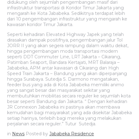
didukung oleh sejumlah pengembangan masif dari
infrastruktur transportasi di Koridor Timur Jakarta yang
mengarah ke Kota Jababeka. Sedikitnya terdapat lebih
dari 10 pengembangan infrastruktur yang mengarah ke
kawasan koridor Timur Jakarta.
Seperti kehadiran Elevated Highway Japek yang telah
dirasakan dampak positifnya, pengembangan jalur Tol
JORR II yang akan segera rampung dalam waktu dekat,
hingga pengembangan moda transportasi modern
seperti DDT Commuter Line, LRT Jakarta – Cikarang,
Patimban Seaport, Bandara Kertajati, MRT Balaraja –
Jababeka, APM antar kawasan di Cikarang dan High
Speed Train Jakarta – Bandung yang akan diperpanjang
hingga Surabaya. Sutedja S. Darmono mengatakan,
feeder bus yang ada di Kota Jababeka memiliki animo
yang sangat besar dari masyarakat sekitar yang
membutuhkan mobilitas secara reguler ke sejumlah kota
besar seperti Bandung dan Jakarta. “ Dengan kehadiran
JR Connexion Jababeka ini pastinya akan membawa
kemudahan bagi masyarakat yang ada disekitar Jababeka
setiap harinya, terlebih bagi mereka yang melakukan
perjalanan secara reguler.” Tutur Sutedja.
in
News
Posted by
Jababeka Residence