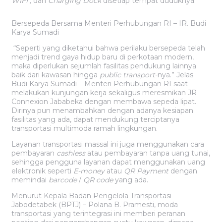
WIFI ,
dan
Charging Dock
disetiap tempat duduknya.
Bersepeda Bersama Menteri Perhubungan RI – IR. Budi
Karya Sumadi
“Seperti yang diketahui bahwa perilaku bersepeda telah
menjadi trend gaya hidup baru di perkotaan modern,
maka diperlukan sejumlah fasilitas pendukung lainnya
baik dari kawasan hingga
public transport
-nya.” Jelas
Budi Karya Sumadi – Menteri Perhubungan RI saat
melakukan kunjungan kerja sekaligus meresmikan JR
Connexion Jababeka dengan membawa sepeda lipat.
Dirinya pun menambahkan dengan adanya kesiapan
fasilitas yang ada, dapat mendukung terciptanya
transportasi multimoda ramah lingkungan.
Layanan transportasi massal ini juga menggunakan cara
pembayaran
cashless
atau pembayaran tanpa uang tunai,
sehingga pengguna layanan dapat menggunakan uang
elektronik seperti
E-money
atau
QR Payment
dengan
memindai
barcode
/
QR code
yang ada.
Menurut Kepala Badan Pengelola Transportasi
Jabodetabek (BPTJ) – Polana B. Pramesti, moda
transportasi yang terintegrasi ini memberi peranan