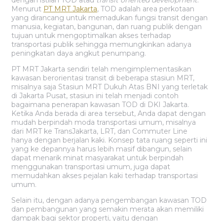
dengan istilah TOD atau
transit oriented development
.
Menurut
PT MRT Jakarta
, TOD adalah area perkotaan
yang dirancang untuk memadukan fungsi transit dengan
manusia, kegiatan, bangunan, dan ruang publik dengan
tujuan untuk mengoptimalkan akses terhadap
transportasi publik sehingga memungkinkan adanya
peningkatan daya angkut penumpang.
PT MRT Jakarta sendiri telah mengimplementasikan
kawasan berorientasi transit di beberapa stasiun MRT,
misalnya saja Stasiun MRT Dukuh Atas BNI yang terletak
di Jakarta Pusat, stasiun ini telah menjadi contoh
bagaimana penerapan kawasan TOD di DKI Jakarta.
Ketika Anda berada di area tersebut, Anda dapat dengan
mudah berpindah moda transportasi umum, misalnya
dari MRT ke TransJakarta, LRT, dan Commuter Line
hanya dengan berjalan kaki. Konsep tata ruang seperti ini
yang ke depannya harus lebih masif dibangun, selain
dapat menarik minat masyarakat untuk berpindah
menggunakan transportasi umum, juga dapat
memudahkan akses pejalan kaki terhadap transportasi
umum.
Selain itu, dengan adanya pengembangan kawasan TOD
dan pembangunan yang semakin merata akan memiliki
dampak bagi sektor properti, yaitu dengan