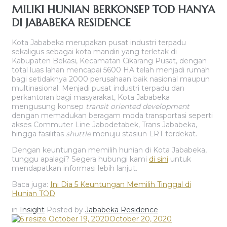
MILIKI HUNIAN BERKONSEP TOD HANYA
DI JABABEKA RESIDENCE
Kota Jababeka merupakan pusat industri terpadu
sekaligus sebagai kota mandiri yang terletak di
Kabupaten Bekasi, Kecamatan Cikarang Pusat, dengan
total luas lahan mencapai 5600 HA telah menjadi rumah
bagi setidaknya 2000 perusahaan baik nasional maupun
multinasional. Menjadi pusat industri terpadu dan
perkantoran bagi masyarakat, Kota Jababeka
mengusung konsep
transit oriented development
dengan memadukan beragam moda transportasi seperti
akses Commuter Line Jabodetabek, Trans Jababeka,
hingga fasilitas
shuttle
menuju stasiun LRT terdekat.
Dengan keuntungan memilih hunian di Kota Jababeka,
tunggu apalagi? Segera hubungi kami
di sini
untuk
mendapatkan informasi lebih lanjut.
Baca juga:
Ini Dia 5 Keuntungan Memilih Tinggal di
Hunian TOD
in
Insight
Posted by
Jababeka Residence
October 19, 2020
October 20, 2020