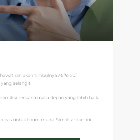
khawatiran akan timbulnya
Millenial
yang selangit.
memiliki rencana masa depan yang lebih baik.
an pas untuk kaum muda. Simak artikel ini