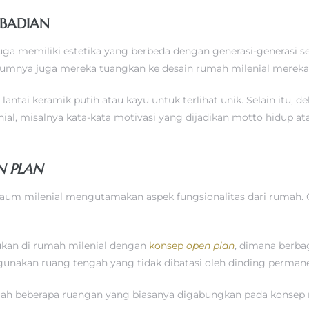
IBADIAN
uga memiliki estetika yang berbeda dengan generasi-generasi se
mnya juga mereka tuangkan ke desain rumah milenial mereka
tai keramik putih atau kayu untuk terlihat unik. Selain itu, dek
ial, misalnya kata-kata motivasi yang dijadikan motto hidup atau
N PLAN
aum milenial mengutamakan aspek fungsionalitas dari rumah. O
ukan di rumah milenial dengan
konsep
open plan
, dimana berba
nakan ruang tengah yang tidak dibatasi oleh dinding perman
alah beberapa ruangan yang biasanya digabungkan pada konse