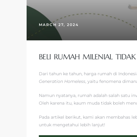
MARCH 27, 2024
BELI RUMAH MILENIAL TIDAK
Dari tahun ke tahun, harga rumah di Indone
Generation Homeless
, yaitu fenomena dima
Namun nyatanya, rumah adalah salah satu inv
Oleh karena itu, kaum muda tidak boleh me
Pada artikel berikut, kami akan membahas leb
untuk mengetahui lebih lanjut!