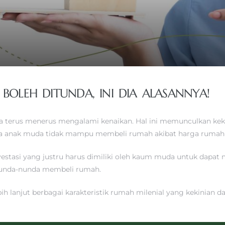
 BOLEH DITUNDA, INI DIA ALASANNYA!
sia terus menerus mengalami kenaikan. Hal ini memunculkan ke
na anak muda tidak mampu membeli rumah akibat harga rumah 
estasi yang justru harus dimiliki oleh kaum muda untuk dapat 
nunda-nunda membeli rumah.
ih lanjut berbagai karakteristik rumah milenial yang kekinian d