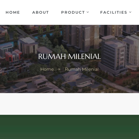
EKA
ENCE
HOME
ABOUT
PRODUCT
FACILITIES
RUMAH MILENIAL
Home
>
Rumah Milenial