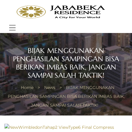
JABA
RESI
Bring
Better
Quality
Menu
of
Life
BIJAK MENGGUNAKAN
PENGHASILAN SAMPINGAN BISA
BERIKAN IMBAS BAIK, JANGAN
SAMPAI SALAH TAKTIK!
Home
>
News
>
BIJAK MENGGUNAKAN
PENGHASILAN SAMPINGAN BISA BERIKAN IMBAS BAIK,
JANGAN SAMPAI SALAH TAKTIK!