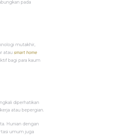
gabungkan pada
eknologi mutakhir,
ar atau
smart home
ktif bagi para kaum
ngkali diperhatikan
kerja atau bepergian.
ota. Hunian dengan
portasi umum juga