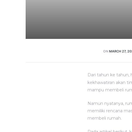
ON
MARCH 27, 20
Dari tahun ke tahun,
kekhawatiran akan t
mampu membeli rumah
Namun nyatanya, ruma
memiliki rencana mas
membeli rumah.
Pada artikel berikut,