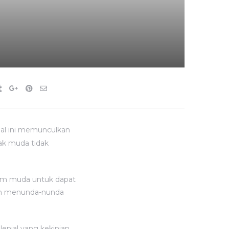
Hal ini memunculkan
ak muda tidak
kaum muda untuk dapat
leh menunda-nunda
lenial yang kekinian