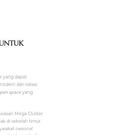
K UNTUK
e yang dapat
modern dan lokasi
open space
yang
 kawasan Mega Cluster
tak di sebelah timur
yarakat nasional