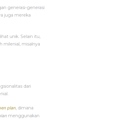
gan generasi-generasi
ya juga mereka
at unik. Selain itu,
h milenial, misalnya
ionalitas dari
nial.
pen plan
, dimana
plan
menggunakan