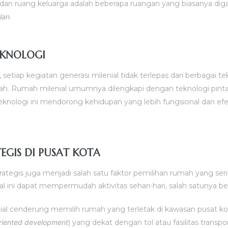
dan ruang keluarga adalah beberapa ruangan yang biasanya di
lan
.
TEKNOLOGI
, setiap kegiatan generasi milenial tidak terlepas dari berbagai t
ah. Rumah milenial umumnya dilengkapi dengan teknologi pint
eknologi ini mendorong kehidupan yang lebih fungsional dan efe
TEGIS DI PUSAT KOTA
ategis juga menjadi salah satu faktor pemilihan rumah yang seri
al ini dapat mempermudah aktivitas sehari-hari, salah satunya be
ial cenderung memilih rumah yang terletak di kawasan pusat k
oriented development
) yang dekat dengan tol atau fasilitas trans