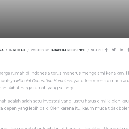
24
IN
RUMAH
POSTED BY
JABABEKA RESIDENCE
SHARE:
 harga rumah di Indonesia terus menerus mengalami kenaikan. 
imbulnya
Millenial Generation Homeless
, yaitu fenomena dimana an
 akibat harga rumah yang selangit.
h adalah salah satu investasi yang justru harus dimiliki oleh 
a depan yang lebih baik. Oleh karena itu, kaum muda tidak bo
 kami akan membahas lebih lanjut berbagai karakteristik rumah mi