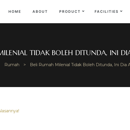
EKA
NCE
HOME
ABOUT
PRODUCT
FACILITIES
ILENIAL TIDAK BOLEH DITUNDA, INI D
>
Rumah
>
Beli Rumah Milenial Tidak Boleh Ditunda, Ini Dia 