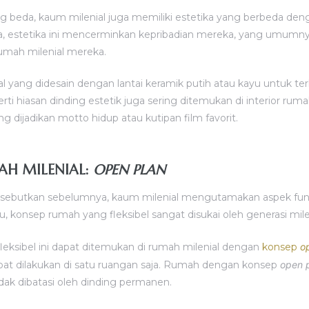
ng beda, kaum milenial juga memiliki estetika yang berbeda den
a, estetika ini mencerminkan kepribadian mereka, yang umumn
umah milenial mereka.
 yang didesain dengan lantai keramik putih atau kayu untuk terlih
rti hiasan dinding estetik juga sering ditemukan di interior ruma
ng dijadikan motto hidup atau kutipan film favorit.
AH MILENIAL:
OPEN PLAN
isebutkan sebelumnya, kaum milenial mengutamakan aspek fungs
u, konsep rumah yang fleksibel sangat disukai oleh generasi mile
eksibel ini dapat ditemukan di rumah milenial dengan
konsep
o
pat dilakukan di satu ruangan saja. Rumah dengan konsep
open 
dak dibatasi oleh dinding permanen.