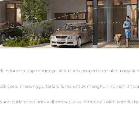
di Indonesia tiap tahunnya, kini bisnis properti semakin ban
dak perlu menunggu terlalu lama untuk menghuni rumah impian
yang sudah siap untuk ditempati atau ditinggali oleh pemilik b