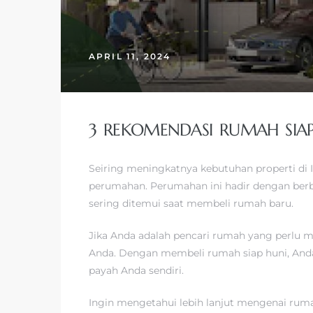
APRIL 11, 2024
3 REKOMENDASI RUMAH SIA
Seiring meningkatnya kebutuhan properti di
perumahan. Perumahan ini hadir dengan berb
sering ditemui saat membeli rumah baru.
Jika Anda adalah pencari rumah yang perlu m
Anda. Dengan membeli rumah siap huni, Anda
payah Anda sendiri.
Ingin mengetahui lebih lanjut mengenai rumah 