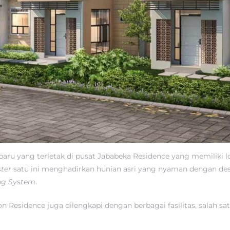
ru yang terletak di pusat Jababeka Residence yang memiliki lok
ster
satu ini menghadirkan hunian asri yang nyaman dengan des
ng System
.
n Residence juga dilengkapi dengan berbagai fasilitas, salah s