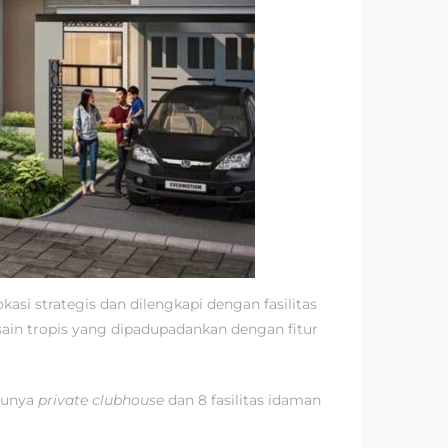
asi strategis dan dilengkapi dengan fasilitas
ain tropis yang dipadupadankan dengan fitur
atunya
private clubhouse
dan 8 fasilitas idaman