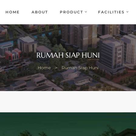
EKA
ENCE
HOME
ABOUT
PRODUCT
FACILITIES
RUMAH SIAP HUNI
Home
>
Rumah Siap Huni