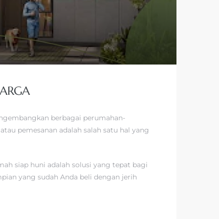
UARGA
k mengembangkan berbagai perumahan-
atau pemesanan adalah salah satu hal yang
h siap huni adalah solusi yang tepat bagi
ian yang sudah Anda beli dengan jerih