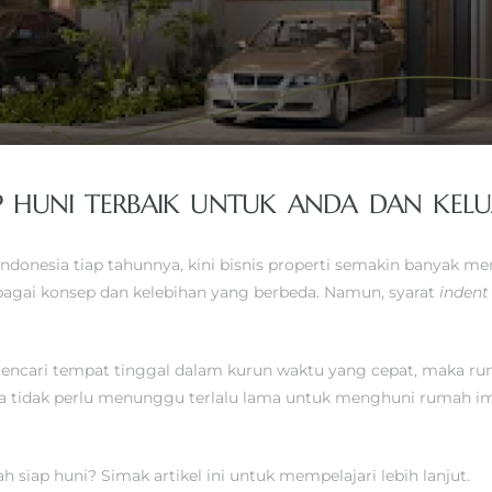
P HUNI TERBAIK UNTUK ANDA DAN KEL
 Indonesia tiap tahunnya, kini bisnis properti semakin banya
agai konsep dan kelebihan yang berbeda. Namun, syarat
indent
encari tempat tinggal dalam kurun waktu yang cepat, maka ruma
 tidak perlu menunggu terlalu lama untuk menghuni rumah imp
siap huni? Simak artikel ini untuk mempelajari lebih lanjut.