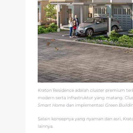
Kraton Residence adalah
cluster
premium terba
modern serta infrastruktur yang matang.
Clu
Smart Home
dan implementasi
Green Buildi
Selain konsepnya yang nyaman dan asri, Krato
lainnya.