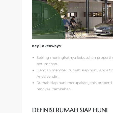
Key Takeaways:
Seiring meningkatnya kebutuhan properti 
perumahan.
Dengan membeli rumah siap huni, Anda ti
Anda sendiri.
Rumah siap huni merupakan jenis properti 
renovasi tambahan.
DEFINISI RUMAH SIAP HUNI