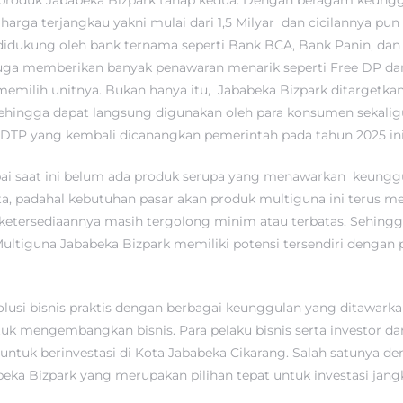
roduk Jababeka Bizpark tahap kedua. Dengan beragam keungg
arga terjangkau yakni mulai dari 1,5 Milyar dan cicilannya pun
idukung oleh bank ternama seperti Bank BCA, Bank Panin, dan 
 juga memberikan banyak penawaran menarik seperti Free DP d
memilih unitnya. Bukan hanya itu, Jababeka Bizpark ditargetkan
 sehingga dapat langsung digunakan oleh para konsumen sekali
DTP yang kembali dicanangkan pemerintah pada tahun 2025 ini
mpai saat ini belum ada produk serupa yang menawarkan keungg
a, padahal kebutuhan pasar akan produk multiguna ini terus me
etersediaannya masih tergolong minim atau terbatas. Sehingga
ltiguna Jababeka Bizpark memiliki potensi tersendiri dengan 
olusi bisnis praktis dengan berbagai keunggulan yang ditawark
tuk mengembangkan bisnis. Para pelaku bisnis serta investor d
 untuk berinvestasi di Kota Jababeka Cikarang. Salah satunya de
eka Bizpark yang merupakan pilihan tepat untuk investasi jang