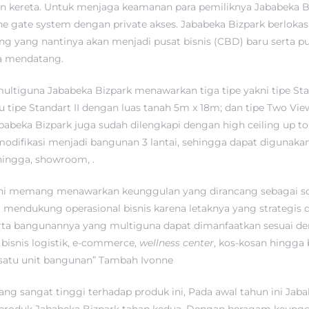
kereta. Untuk menjaga keamanan para pemiliknya Jababeka B
e gate system dengan private akses. Jababeka Bizpark berlokasi
ng yang nantinya akan menjadi pusat bisnis (CBD) baru serta pu
sa mendatang.
ltiguna Jababeka Bizpark menawarkan tiga tipe yakni tipe St
u tipe Standart II dengan luas tanah 5m x 18m; dan tipe Two Vi
babeka Bizpark juga sudah dilengkapi dengan high ceiling up t
odifikasi menjadi bangunan 3 lantai, sehingga dapat digunaka
hingga, showroom, .
 ini memang menawarkan keunggulan yang dirancang sebagai sol
at mendukung operasional bisnis karena letaknya yang strategis 
ta bangunannya yang multiguna dapat dimanfaatkan sesuai den
bisnis logistik, e-commerce,
wellness center
, kos-kosan hingga 
satu unit bangunan” Tambah Ivonne
ang sangat tinggi terhadap produk ini, Pada awal tahun ini Jab