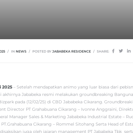
025
IN
NEWS
POSTED BY
JABABEKA RESIDENCE
SHARE:
i 2025
– Setelah mendapatkan animo yang luar biasa dari pebisni
 akhirnya Jababeka resmi melakukan groundbreaking Bangun
izpark pada (12/02/25) di CBD Jababeka Cikarang. Groundbreak
ent Director PT Grahabuana Cikarang – Ivonne Anggraini, Direkt
eral Manager Sales & Marketing Jababeka Industrial Estate – Rud
 PT.Grahabuana Cikarang – Rommel Sitohang Serta Head of Es
disaksikan juga oleh jajaran management PT Jababeka Tbk ser