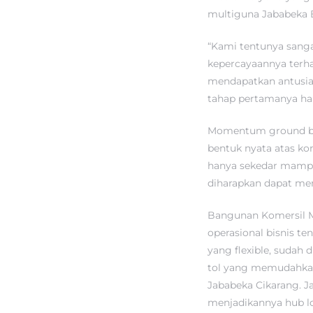
multiguna Jababeka B
“Kami tentunya sang
kepercayaannya terha
mendapatkan antusias
tahap pertamanya ha
Momentum ground brea
bentuk nyata atas k
hanya sekedar mampu 
diharapkan dapat me
Bangunan Komersil M
operasional bisnis te
yang flexible, sudah
tol yang memudahkan 
Jababeka Cikarang. J
menjadikannya hub log