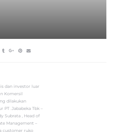
s dan investor luar
an Komersil
ing dilakukan
ur PT .Jababeka Tbk –
y Subrata , Head of
tate Management –
ta customer ruko