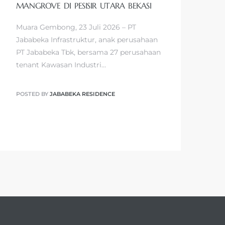
MANGROVE DI PESISIR UTARA BEKASI
Muara Gembong, 23 Juli 2026 – PT
Jababeka Infrastruktur, anak perusahaan
PT Jababeka Tbk, bersama 27 perusahaan
tenant Kawasan Industri…
POSTED BY
JABABEKA RESIDENCE