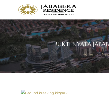
JABAB
RESID
Bring
Better
Quality
of
BUKTI NYATA JABAB
Life
Home
>
New