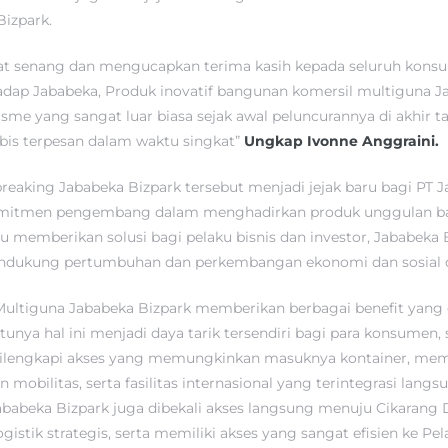
izpark.
at senang dan mengucapkan terima kasih kepada seluruh kons
dap Jababeka, Produk inovatif bangunan komersil multiguna J
me yang sangat luar biasa sejak awal peluncurannya di akhir ta
bis terpesan dalam waktu singkat”
Ungkap Ivonne Anggraini.
king Jababeka Bizpark tersebut menjadi jejak baru bagi PT J
omitmen pengembang dalam menghadirkan produk unggulan bag
memberikan solusi bagi pelaku bisnis dan investor, Jababeka 
ndukung pertumbuhan dan perkembangan ekonomi dan sosial di
ultiguna Jababeka Bizpark memberikan berbagai benefit yan
ntunya hal ini menjadi daya tarik tersendiri bagi para konsumen
 dilengkapi akses yang memungkinkan masuknya kontainer, memil
mobilitas, serta fasilitas internasional yang terintegrasi lang
ababeka Bizpark juga dibekali akses langsung menuju Cikarang 
istik strategis, serta memiliki akses yang sangat efisien ke P