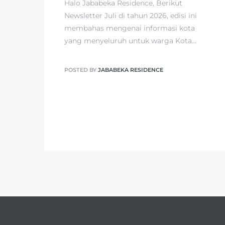
Halo Jababeka Residence, Berikut
Newsletter Juli di tahun 2026, edisi ini
membahas mengenai informasi kota
yang menyeluruh untuk warga Kota…
POSTED BY
JABABEKA RESIDENCE