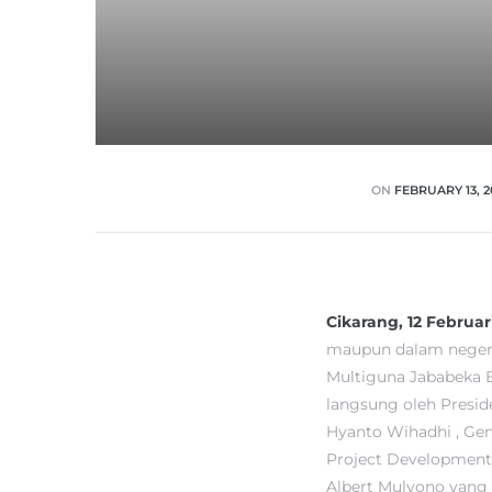
ON
FEBRUARY 13, 2
Cikarang, 12 Februar
maupun dalam negeri
Multiguna Jababeka B
langsung oleh Presid
Hyanto Wihadhi , Gen
Project Development
Albert Mulyono yang 