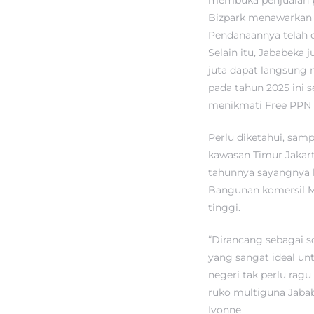
membuka penjualan p
Bizpark menawarkan h
Pendanaannya telah d
Selain itu, Jababeka
juta dapat langsung 
pada tahun 2025 ini
menikmati Free PPN 
Perlu diketahui, sa
kawasan Timur Jakart
tahunnya sayangnya k
Bangunan komersil Mu
tinggi.
“Dirancang sebagai s
yang sangat ideal un
negeri tak perlu ragu
ruko multiguna Jabab
Ivonne