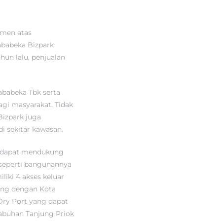
umen atas
ababeka Bizpark
hun lalu, penjualan
ababeka Tbk serta
i masyarakat. Tidak
Bizpark juga
 sekitar kawasan.
g dapat mendukung
, seperti bangunannya
iki 4 akses keluar
sung dengan Kota
Dry Port yang dapat
elabuhan Tanjung Priok