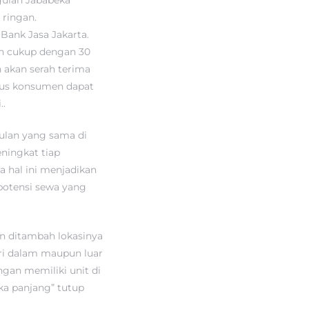
ulan Jababeka
 ringan.
Bank Jasa Jakarta.
an cukup dengan 30
 akan serah terima
gus konsumen dapat
..
ulan yang sama di
ningkat tiap
 hal ini menjadikan
potensi sewa yang
an ditambah lokasinya
ari dalam maupun luar
ngan memiliki unit di
ka panjang” tutup