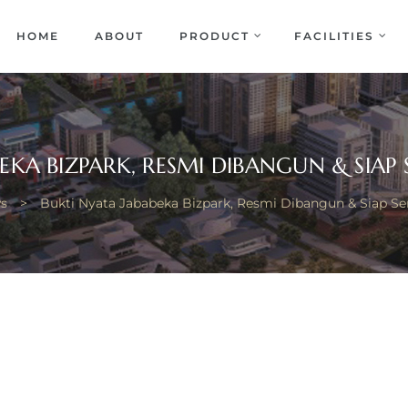
EKA
ENCE
HOME
ABOUT
PRODUCT
FACILITIES
EKA BIZPARK, RESMI DIBANGUN & SIAP
s
>
Bukti Nyata Jababeka Bizpark, Resmi Dibangun & Siap Se