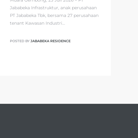
Muara Gembong, 23 Juli 2026 – PT
Jababeka Infrastruktur, anak perusahaan
PT Jababeka Tbk, bersama 27 perusahaan
tenant Kawasan Industri…
POSTED BY
JABABEKA RESIDENCE