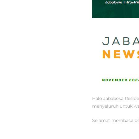
Halo Jababeka Reside
menyeluruh untuk wa
Selamat membaca den