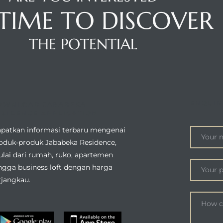
S TIME TO DISCOVER
THE POTENTIAL
ENQUIR
OWNLOAD JABABEKA
ESIDENCE APPLICATION
patkan informasi terbaru mengenai
oduk-produk Jababeka Residence,
lai dari rumah, ruko, apartemen
ngga business loft dengan harga
rjangkau.