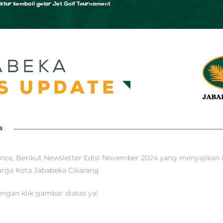
nce, Berikut Newsletter Edisi November 2024 yang menyajikan 
rga Kota Jababeka Cikarang
gan klik gambar diatas ya!