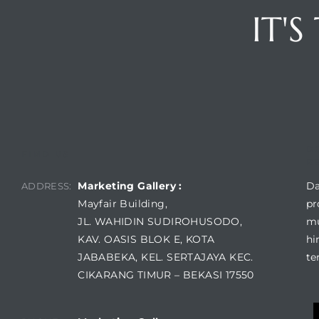
IT'
D
FIND US
R
Marketing Gallery :
Da
ADDRESS:
Mayfair Building,
pr
JL. WAHIDIN SUDIROHUSODO,
mu
KAV. OASIS BLOK E, KOTA
hi
JABABEKA, KEL. SERTAJAYA KEC.
te
CIKARANG TIMUR – BEKASI 17550