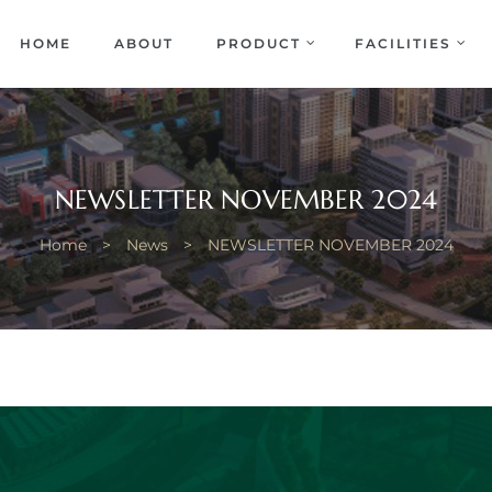
EKA
ENCE
HOME
ABOUT
PRODUCT
FACILITIES
NEWSLETTER NOVEMBER 2024
Home
>
News
>
NEWSLETTER NOVEMBER 2024