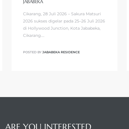
JABABEKA
Cikarang, 28 Juli 2026 – Sakura Matsuri
2026 sukses digelar pada 25–26 Juli 2026
di Hollywood Junction, Kota Jababeka,
Cikarang.…
POSTED BY
JABABEKA RESIDENCE
ARE YOU INTERESTED