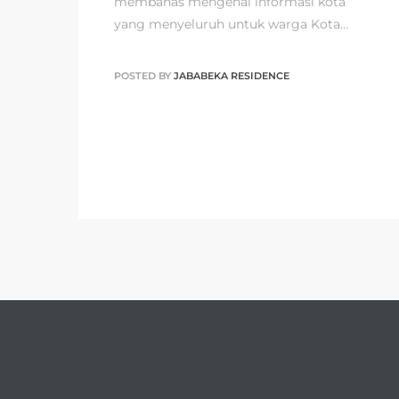
membahas mengenai informasi kota
yang menyeluruh untuk warga Kota…
POSTED BY
JABABEKA RESIDENCE